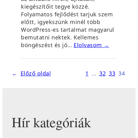
kiegészítőit tegye közzé.
Folyamatos fejlődést tarjuk szem
előtt, igyekszünk minél több
WordPress-es tartalmat magyarul
bemutatni nektek. Kellemes
böngészést és jó…
Elolvasom →
←
Előző oldal
1
…
32
33
34
Hír kategóriák