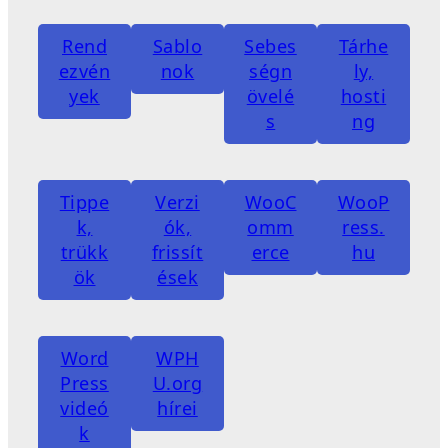
Rend
Sablo
Sebes
Tárhe
ezvén
nok
ségn
ly,
yek
övelé
hosti
s
ng
Tippe
Verzi
WooC
WooP
k,
ók,
omm
ress.
trükk
frissít
erce
hu
ök
ések
Word
WPH
Press
U.org
videó
hírei
k