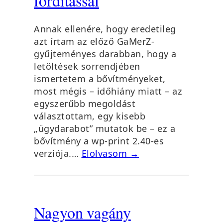
fordítással
Annak ellenére, hogy eredetileg
azt írtam az előző GaMerZ-
gyűjteményes darabban, hogy a
letöltések sorrendjében
ismertetem a bővítményeket,
most mégis – időhiány miatt – az
egyszerűbb megoldást
választottam, egy kisebb
„ügydarabot” mutatok be – ez a
bővítmény a wp-print 2.40-es
verziója.…
Elolvasom →
Nagyon vagány