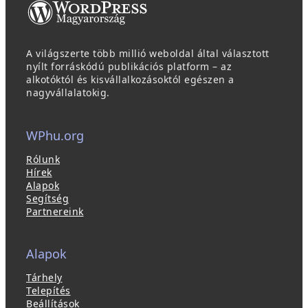
A világszerte több millió weboldal által választott
nyílt forráskódú publikációs platform – az
alkotóktól és kisvállalkozásoktól egészen a
nagyvállalatokig.
WPhu.org
Rólunk
Hírek
Alapok
Segítség
Partnereink
Alapok
Tárhely
Telepítés
Beállítások