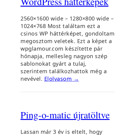
WordPress háttérképek
2560×1600 wide – 1280×800 wide –
1024×768 Most találtam ezt a
csinos WP háttérképet, gondoltam
megosztom veletek. Ezt a képet a
wpglamour.com készítette pár
hónapja, mellesleg nagyon szép
sablonokat gyárt a tulaj,
szerintem találkozhattok még a
nevével.
Elolvasom →
Ping-o-matic újratöltve
Lassan már 3 év is eltelt, hogy