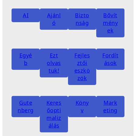
AI
Ajánl
Bizto
Bővít
ó
nság
mény
ek
Egyé
Ezt
Fejles
Fordít
b
olvas
ztői
ások
tuk!
eszkö
zök
Gute
Keres
Köny
Mark
nberg
őopti
v
eting
maliz
álás