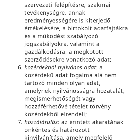
szervezeti felépítésre, szakmai
tevékenységre, annak
eredményességére is kiterjedő
értékelésére, a birtokolt adatfajtákra
és a működést szabályozó
jogszabályokra, valamint a
gazdálkodásra, a megkötött
szerződésekre vonatkozó adat;
közérdekből nyilvános adat:
a
közérdekű adat fogalma alá nem
tartozó minden olyan adat,
amelynek nyilvánosságra hozatalát,
megismerhetőségét vagy
hozzáférhetővé tételét törvény
közérdekből elrendeli;
hozzájárulás:
az érintett akaratának
önkéntes és határozott
kinyilvánítása, amely megfelelő