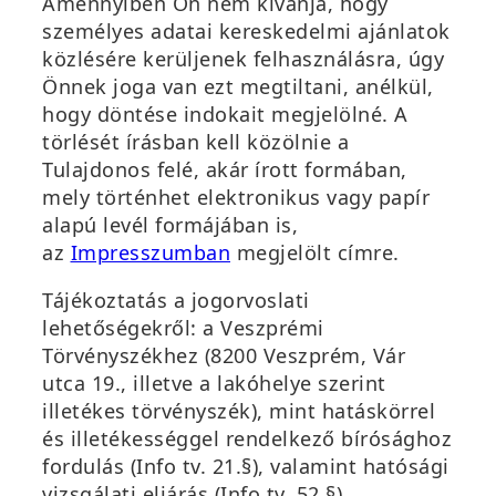
Amennyiben Ön nem kívánja, hogy
k
n
n
m
személyes adatai kereskedelmi ajánlatok
m
y
n
e
közlésére kerüljenek felhasználásra, úgy
e
í
y
g
Önnek joga van ezt megtiltani, anélkül,
g
l
í
)
hogy döntése indokait megjelölné. A
)
i
l
törlését írásban kell közölnie a
k
i
Tulajdonos felé, akár írott formában,
m
k
mely történhet elektronikus vagy papír
e
m
alapú levél formájában is,
g
e
az
Impresszumban
megjelölt címre.
)
g
)
Tájékoztatás a jogorvoslati
lehetőségekről: a Veszprémi
Törvényszékhez (8200 Veszprém, Vár
utca 19., illetve a lakóhelye szerint
illetékes törvényszék), mint hatáskörrel
és illetékességgel rendelkező bírósághoz
fordulás (Info tv. 21.§), valamint hatósági
vizsgálati eljárás (Info tv. 52.§)