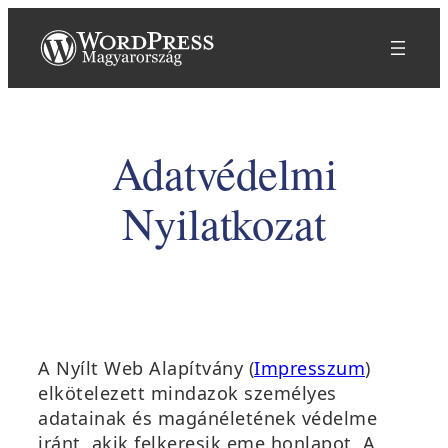
Ugrás
a
tartalomhoz
Adatvédelmi
Nyilatkozat
A Nyílt Web Alapítvány (
Impresszum
)
elkötelezett mindazok személyes
adatainak és magánéletének védelme
iránt, akik felkeresik eme honlapot. A