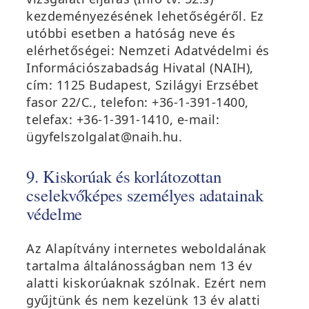
kezdeményezésének lehetőségéről. Ez
utóbbi esetben a hatóság neve és
elérhetőségei: Nemzeti Adatvédelmi és
Információszabadság Hivatal (NAIH),
cím: 1125 Budapest, Szilágyi Erzsébet
fasor 22/C., telefon: +36-1-391-1400,
telefax: +36-1-391-1410, e-mail:
ü
gyfelszolgalat@naih.hu
.
9. Kiskorúak és korlátozottan
cselekvőképes személyes adatainak
védelme
Az Alapítvány internetes weboldalának
tartalma általánosságban nem 13 év
alatti kiskorúaknak szólnak. Ezért nem
gyűjtünk és nem kezelünk 13 év alatti