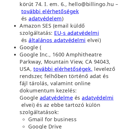
j
j
körút 74. I. em. 6.,
hello@billingo.hu
–
a
a
további elérhetőségek
(
b
(
b
és
adatvédelem
)
ú
l
ú
l
Amazon SES (email küldő
j
a
j
a
szolgáltatás:
EU-s adatvédelmi
a
(
k
a
(
k
és
általános adatvédelmi
elvei)
b
ú
b
b
ú
b
Google (
l
j
a
l
j
a
Google Inc., 1600 Amphitheatre
a
a
n
a
a
n
Parkway, Mountain View, CA 94043,
k
b
n
k
b
(
n
USA,
további elérhetőségek,
levelező
b
l
y
b
l
ú
y
rendszer, felhőben történő adat és
a
a
í
a
a
j
í
fájl tárolás, valamint online
n
k
l
n
k
a
l
dokumentum kezelés:
n
b
i
n
(
b
b
i
Google
adatvédelme
és
adatvédelmi
y
a
(
k
y
ú
a
l
k
elvei) és az ebbe tartozó külön
í
n
ú
m
í
j
n
a
m
szolgáltatások:
l
n
j
e
l
a
n
k
e
Gmail for business
i
y
a
g
i
b
y
b
g
Google Drive