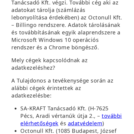
Tanácsadó Kft. végzi. További cég aki az
adatokat tárolja (számlázás
lebonyolítása érdekében) az Octonull Kft.
– Billingo rendszere. Adatok tárolásának
és továbbításának egyik alaprendszere a
Microsoft Windows 10 operációs
rendszer és a Chrome böngésző.
Mely cégek kapcsolódnak az
adatkezeléshez?
A Tulajdonos a tevékenysége során az
alábbi cégek érintettek az
adatkezelésbe:
SA-KRAFT Tanácsadó Kft. (H-7625
Pécs, Aradi vértanúk útja 2., –
további
(
(
elérhetőségek
és
adatvédelem
)
ú
ú
Octonull Kft. (1085 Budapest, József