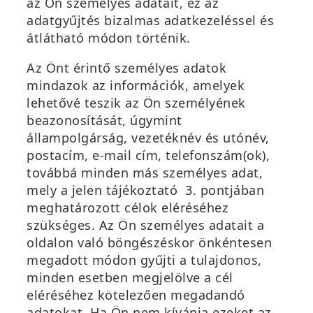
az Ön személyes adatait, ez az
adatgyűjtés bizalmas adatkezeléssel és
átlátható módon történik.
Az Önt érintő személyes adatok
mindazok az információk, amelyek
lehetővé teszik az Ön személyének
beazonosítását, úgymint
állampolgárság, vezetéknév és utónév,
postacím, e-mail cím, telefonszám(ok),
továbbá minden más személyes adat,
mely a jelen tájékoztató 3. pontjában
meghatározott célok eléréséhez
szükséges. Az Ön személyes adatait a
oldalon való böngészéskor önkéntesen
megadott módon gyűjti a tulajdonos,
minden esetben megjelölve a cél
eléréséhez kötelezően megadandó
adatokat. Ha Ön nem kívánja ezeket az