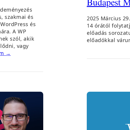
Budapest 
ezdeményezés
s, szakmai és
2025 Március 29
i WordPress és
14 órától folyt
ára. A WP
előadás sorozatu
ek szól, akik
előadókkal váru
lődni, vagy
om →