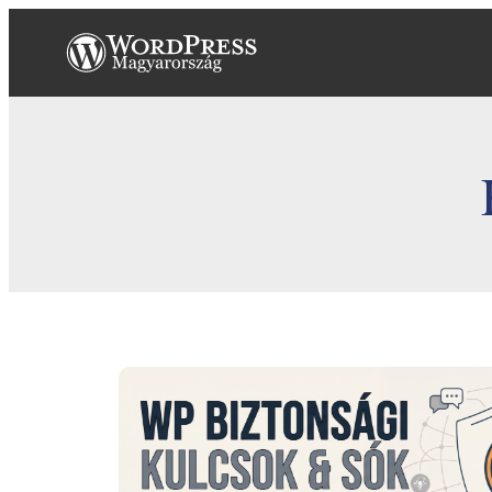
Ugrás
a
tartalomhoz