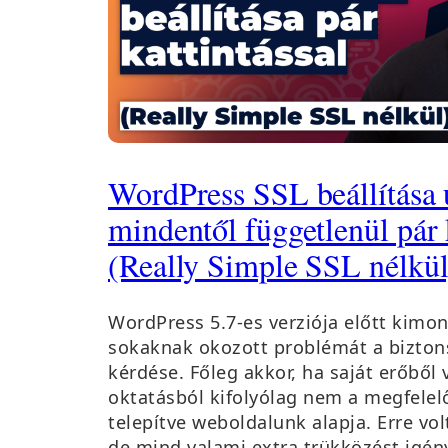
WordPress SSL beállítása 
mindentől függetlenül pár 
(Really Simple SSL nélkül
WordPress 5.7-es verziója előtt kimo
sokaknak okozott problémát a bizton
kérdése. Főleg akkor, ha saját erőből 
oktatásból kifolyólag nem a megfelel
telepítve weboldalunk alapja. Erre vo
de mind valami extra trükközést igény