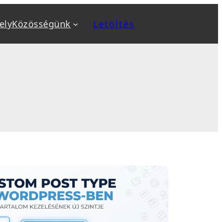
ely
Közösségünk
Letöltés
a
Kiemeltek
v
Biztonság növelése
ok
Biztonsági mentés, backup
, sablon telepítés
Optimalizálás: SEO, AEO, GEO
 karbantartás
Sebesség optimalizálás
sés
WooCommerce webáruház
tanfolyamok