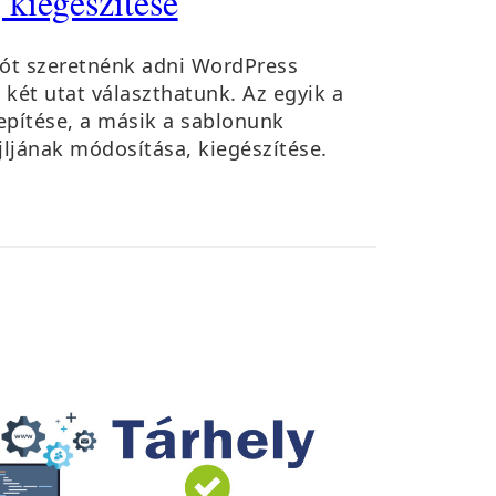
 kiegészítése
iót szeretnénk adni WordPress
két utat választhatunk. Az egyik a
epítése, a másik a sablonunk
jljának módosítása, kiegészítése.