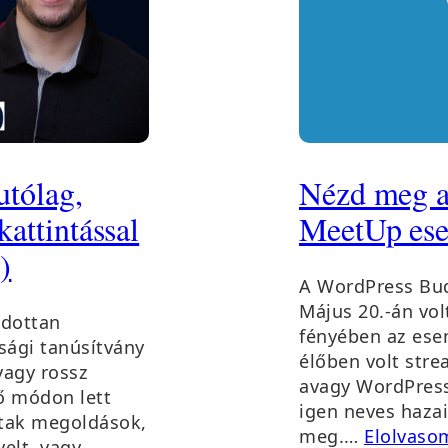
utólag,
Nézd meg a
kattintással
MeetUp esem
)
A WordPress Bu
Május 20.-án vol
ndottan
fényében az ese
sági tanúsítvány
élőben volt str
vagy rossz
avagy WordPress
ő módon lett
igen neves haza
ltak megoldások,
meg.…
Elolvaso
elt, vagy