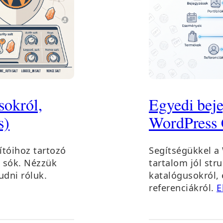
sokról,
Egyedi beje
s)
WordPress 
ítóihoz tartozó
Segítségükkel a
s sók. Nézzük
tartalom jól stru
udni róluk.
katalógusokról,
referenciákról.
E