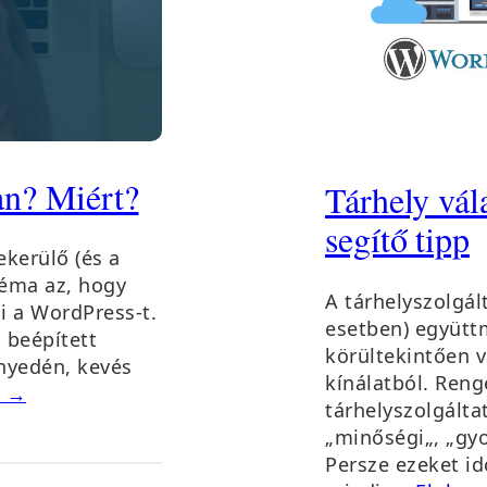
an? Miért?
Tárhely vál
segítő tipp
kerülő (és a
téma az, hogy
A tárhelyszolgál
ni a WordPress-t.
esetben) együtt
 beépített
körültekintően v
nyedén, kevés
kínálatból. Reng
m →
tárhelyszolgáltat
„minőségi„, „gyo
Persze ezeket id