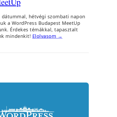
MeetUp
. dátummal, hétvégi szombati napon
atjuk a WordPress Budapest MeetUp
nk. Érdekes témákkal, tapasztalt
nk mindenkit!
Elolvasom →