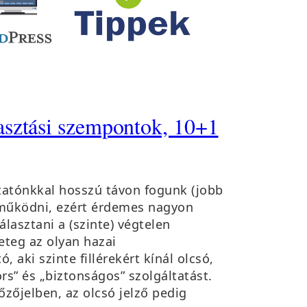
asztási szempontok, 10+1
tatónkkal hosszú távon fogunk (jobb
működni, ezért érdemes nagyon
álasztani a (szinte) végtelen
eteg az olyan hazai
ó, aki szinte fillérekért kínál olcsó,
rs” és „biztonságos” szolgáltatást.
őzőjelben, az olcsó jelző pedig