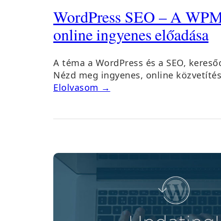
WordPress SEO – A WPM
online ingyenes előadása
A téma a WordPress és a SEO, keresőo
Nézd meg ingyenes, online közvetíté
Elolvasom →