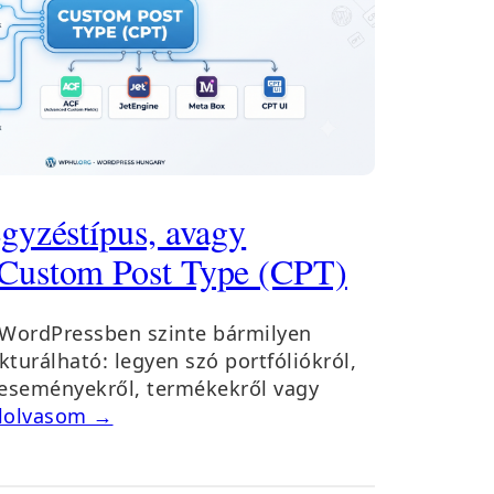
gyzéstípus, avagy
Custom Post Type (CPT)
 WordPressben szinte bármilyen
kturálható: legyen szó portfóliókról,
 eseményekről, termékekről vagy
lolvasom →