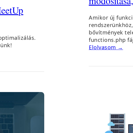
módosítása,
eetUp
Amikor új funkc
rendszerünkhöz, 
bővítmények tel
ptimalizálás.
functions.php fá
sünk!
Elolvasom →