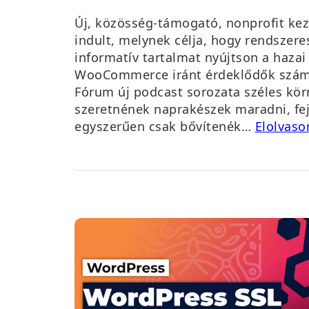
Új, közösség-támogató, nonprofit k
indult, melynek célja, hogy rendszere
informatív tartalmat nyújtson a haza
WooCommerce iránt érdeklődők szám
Fórum új podcast sorozata széles körn
szeretnének naprakészek maradni, fej
egyszerűen csak bővítenék…
Elolvas