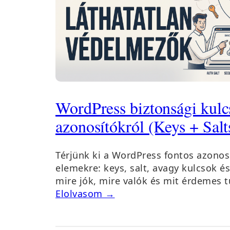
WordPress biztonsági kulc
azonosítókról (Keys + Salt
Térjünk ki a WordPress fontos azonos
elemekre: keys, salt, avagy kulcsok é
mire jók, mire valók és mit érdemes t
Elolvasom →