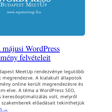
 májusi WordPress
ény felvételeit
dapest MeetUp rendezvénye legutóbb
t megrendezve. A kialakult állapotok
mény online került megrendezésre és
eam-elve. A téma a WordPress SEO,
 keresőoptimalizálás volt, melyről
i szakemberek előadásait tekinthetjük
m →