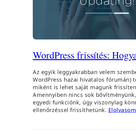
WordPress frissítés: Hogy
Az egyik leggyakrabban velem szembe
WordPress hazai hivatalos fórumán) 
miként is lehet saját magunk frissíte
Amennyiben nincs sok bővítményünk,
egyedi funkciónk, úgy viszonylag kön
ellenőrzéssel frissíthetünk.
Elolvaso