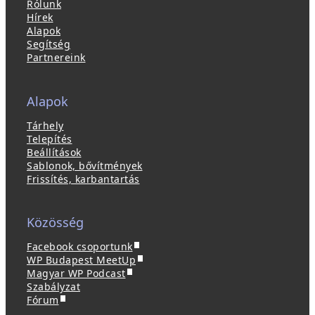
Rólunk
Hírek
Alapok
Segítség
Partnereink
Alapok
Tárhely
Telepítés
Beállítások
Sablonok, bővítmények
Frissítés, karbantartás
Közösség
(
Facebook csoportunk
ú
(
WP Budapest MeetUp
(
j
ú
Magyar WP Podcast
ú
a
j
Szabályzat
(
j
b
a
Fórum
ú
a
l
b