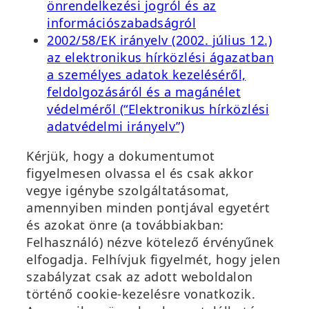
j
b
önrendelkezési jogról és az
a
a
(
információszabadságról
b
n
ú
2002/58/EK irányelv (2002. július 12.)
l
n
j
az elektronikus hírközlési ágazatban
a
y
a
a személyes adatok kezeléséről,
k
í
b
feldolgozásáról és a magánélet
b
l
l
védelméről (“Elektronikus hírközlési
a
i
(
a
adatvédelmi irányelv”)
n
k
ú
k
Kérjük, hogy a dokumentumot
n
m
j
b
figyelmesen olvassa el és csak akkor
y
e
a
a
vegye igénybe szolgáltatásomat,
í
g
b
n
amennyiben minden pontjával egyetért
l
)
l
n
és azokat önre (a továbbiakban:
i
a
y
Felhasználó) nézve kötelező érvényűnek
k
k
í
elfogadja. Felhívjuk figyelmét, hogy jelen
m
b
l
szabályzat csak az adott weboldalon
e
a
i
történő cookie-kezelésre vonatkozik.
g
n
k