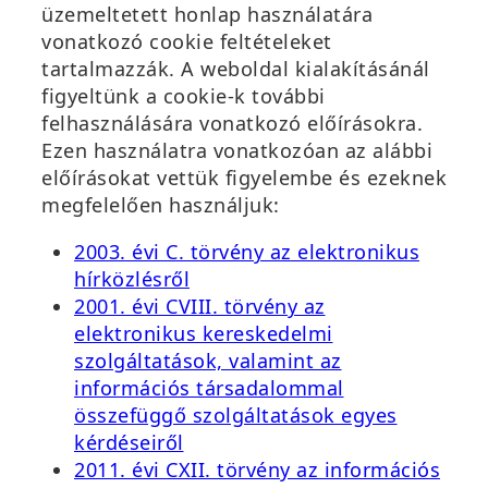
üzemeltetett honlap használatára
vonatkozó cookie feltételeket
tartalmazzák. A weboldal kialakításánál
figyeltünk a cookie-k további
felhasználására vonatkozó előírásokra.
Ezen használatra vonatkozóan az alábbi
előírásokat vettük figyelembe és ezeknek
megfelelően használjuk:
2003. évi C. törvény az elektronikus
(
hírközlésről
ú
2001. évi CVIII. törvény az
j
elektronikus kereskedelmi
a
szolgáltatások, valamint az
b
információs társadalommal
l
összefüggő szolgáltatások egyes
(
a
kérdéseiről
ú
k
2011. évi CXII. törvény az információs