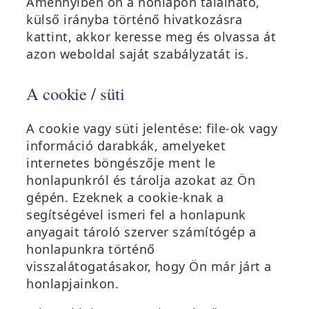
Amennyiben ön a honlapon található,
)
n
m
külső irányba történő hivatkozásra
y
e
kattint, akkor keresse meg és olvassa át
í
g
azon weboldal saját szabályzatát is.
l
)
i
A cookie / süti
k
m
e
A cookie vagy süti jelentése: file-ok vagy
g
információ darabkák, amelyeket
)
internetes böngészője ment le
honlapunkról és tárolja azokat az Ön
gépén. Ezeknek a cookie-knak a
segítségével ismeri fel a honlapunk
anyagait tároló szerver számítógép a
honlapunkra történő
visszalátogatásakor, hogy Ön már járt a
honlapjainkon.