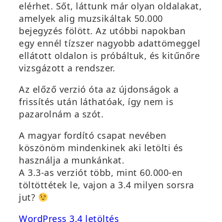
elérhet. Sőt, láttunk már olyan oldalakat,
amelyek alig muzsikáltak 50.000
bejegyzés fölött. Az utóbbi napokban
egy ennél tízszer nagyobb adattömeggel
ellátott oldalon is próbáltuk, és kitűnőre
vizsgázott a rendszer.
Az előző verzió óta az újdonságok a
frissítés után láthatóak, így nem is
pazarolnám a szót.
A magyar fordító csapat nevében
köszönöm mindenkinek aki letölti és
használja a munkánkat.
A 3.3-as verziót több, mint 60.000-en
töltöttétek le, vajon a 3.4 milyen sorsra
jut?
(
WordPress 3.4 letöltés