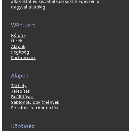
alkotóktól és kisvállalkozásoktól egészen a
nagyvállalatokig.
WPhu.org
Rólunk
Hírek
Alapok
Segítség
Partnereink
Alapok
Tárhely
Telepítés
Beállítások
Sablonok, bővítmények
Frissítés, karbantartás
Közösség