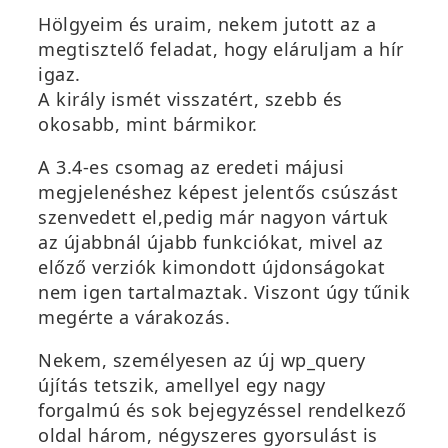
Hölgyeim és uraim, nekem jutott az a
megtisztelő feladat, hogy eláruljam a hír
igaz.
A király ismét visszatért, szebb és
okosabb, mint bármikor.
A 3.4-es csomag az eredeti májusi
megjelenéshez képest jelentős csúszást
szenvedett el,pedig már nagyon vártuk
az újabbnál újabb funkciókat, mivel az
előző verziók kimondott újdonságokat
nem igen tartalmaztak. Viszont úgy tűnik
megérte a várakozás.
Nekem, személyesen az új wp_query
újítás tetszik, amellyel egy nagy
forgalmú és sok bejegyzéssel rendelkező
oldal három, négyszeres gyorsulást is