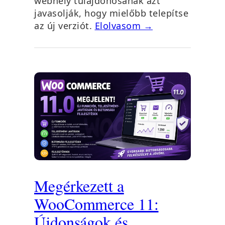
webhely tulajdonosának azt
javasolják, hogy mielőbb telepítse
az új verziót.
Elolvasom →
Megérkezett a
WooCommerce 11:
Újdonságok és