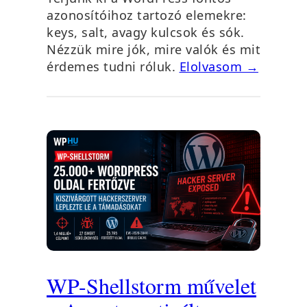
azonosítóihoz tartozó elemekre:
keys, salt, avagy kulcsok és sók.
Nézzük mire jók, mire valók és mit
érdemes tudni róluk.
Elolvasom →
WP-Shellstorm művelet