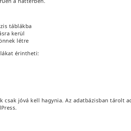
rűen a háttérben.
zis táblákba
ásra kerül
önnek létre
lákat érintheti:
ak csak jóvá kell hagynia. Az adatbázisban tárol
dPress.