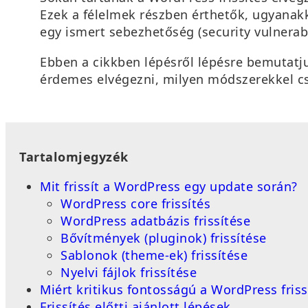
Ezek a félelmek részben érthetők, ugyana
egy ismert sebezhetőség (security vulnerabi
Ebben a cikkben lépésről lépésre bemutatjuk
érdemes elvégezni, milyen módszerekkel csin
Tartalomjegyzék
Mit frissít a WordPress egy update során?
WordPress core frissítés
WordPress adatbázis frissítése
Bővítmények (pluginok) frissítése
Sablonok (theme-ek) frissítése
Nyelvi fájlok frissítése
Miért kritikus fontosságú a WordPress friss
Frissítés előtti ajánlott lépések