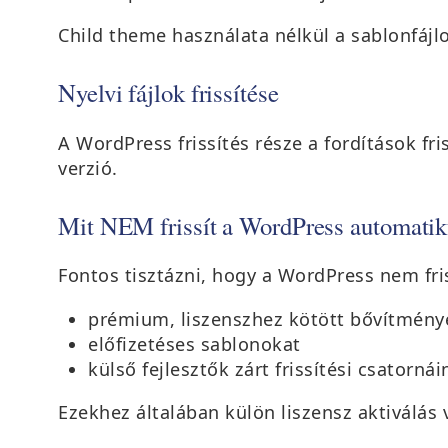
Child theme használata nélkül a sablonfájl
Nyelvi fájlok frissítése
A WordPress frissítés része a fordítások fr
verzió.
Mit NEM frissít a WordPress automati
Fontos tisztázni, hogy a WordPress nem fris
prémium, liszenszhez kötött bővítmény
előfizetéses sablonokat
külső fejlesztők zárt frissítési csatorná
Ezekhez általában külön liszensz aktiválás 