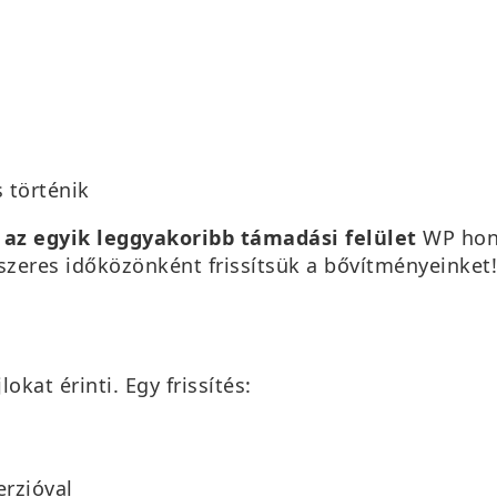
 történik
 az egyik leggyakoribb támadási felület
WP honl
dszeres időközönként frissítsük a bővítményeinket
okat érinti. Egy frissítés:
erzióval