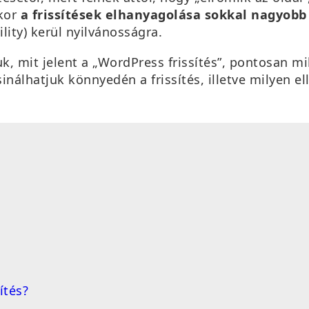
kkor
a frissítések elhanyagolása sokkal nagyobb
lity) kerül nyilvánosságra.
, mit jelent a „WordPress frissítés”, pontosan mi
álhatjuk könnyedén a frissítés, illetve milyen el
ítés?