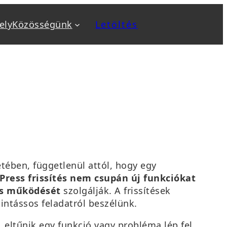
ely
Közösségünk
Letöltés
a
Kiemeltek
v
Biztonság növelése
ok
Biztonsági mentés, backup
, sablon telepítés
Optimalizálás: SEO, AEO, GEO
 karbantartás
Sebesség optimalizálás
sés
WooCommerce webáruház
tanfolyamok
tében, függetlenül attól, hogy egy
ress frissítés nem csupán új funkciókat
es működését
szolgálják. A frissítések
tintássos feladatról beszélünk.
, eltűnik egy funkció vagy probléma lép fel.