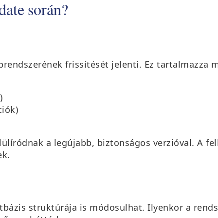
date során?
prendszerének frissítését jelenti. Ez tartalmazza
)
iók)
lülíródnak a legújabb, biztonságos verzióval. A fel
ek.
bázis struktúrája is módosulhat. Ilyenkor a rends