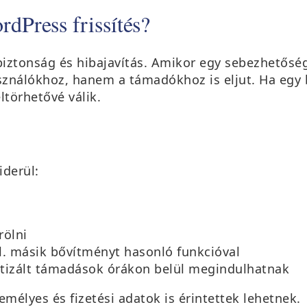
rdPress frissítés?
 biztonság és hibajavítás. Amikor egy sebezhetősé
asználókhoz, hanem a támadókhoz is eljut. Ha egy
ltörhetővé válik.
derül:
rölni
pl. másik bővítményt hasonló funkcióval
atizált támadások órákon belül megindulhatnak
mélyes és fizetési adatok is érintettek lehetnek.