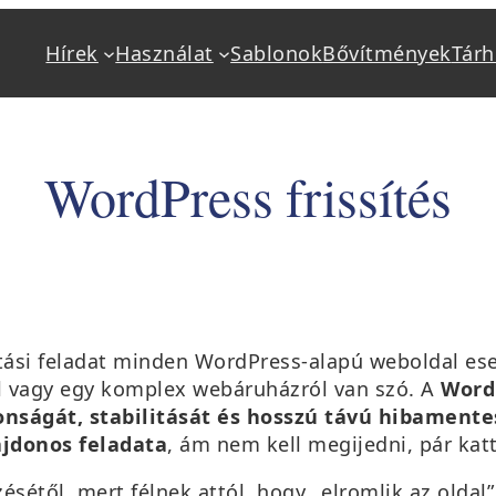
Hírek
Használat
Sablonok
Bővítmények
Tárh
Alapok
Használat
Mi a WordPress?
Kéziköny
WordPress frissítés
Jellemzők
Beállítás
Követelmények
Bővítmény
Tárhely, hosting
Frissítés,
Telepítés
Hibakere
Sablonok, bővítmények
Oktatás, 
rtási feladat minden WordPress-alapú weboldal ese
l vagy egy komplex webáruházról van szó. A
WordP
Fejlesztő keresés
onságát, stabilitását és hosszú távú hibament
ajdonos feladata
, ám nem kell megijedni, pár kat
sétől, mert félnek attól, hogy „elromlik az oldal”