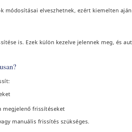
ok módosításai elveszhetnek, ezért kiemelten aján
issítése is. Ezek külön kezelve jelennek meg, és a
kusan?
sít:
eket
in megjelenő frissítéseket
vagy manuális frissítés szükséges.