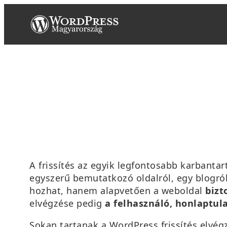
Ugrás
a
tartalomhoz
A frissítés az egyik legfontosabb karbanta
egyszerű bemutatkozó oldalról, egy blogró
hozhat, hanem alapvetően a weboldal
bizt
elvégzése pedig
a felhasználó, honlaptul
Sokan tartanak a WordPress frissítés elvégzé