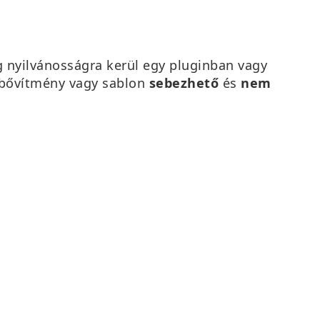
g nyilvánosságra kerül egy pluginban vagy
 bővítmény vagy sablon
sebezhető
és
nem