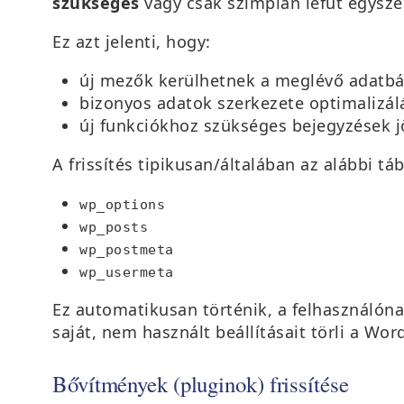
szükséges
vagy csak szimplán lefut egysze
Ez azt jelenti, hogy:
új mezők kerülhetnek a meglévő adatbá
bizonyos adatok szerkezete optimalizál
új funkciókhoz szükséges bejegyzések j
A frissítés tipikusan/általában az alábbi táb
wp_options
wp_posts
wp_postmeta
wp_usermeta
Ez automatikusan történik, a felhasználón
saját, nem használt beállításait törli a Wor
Bővítmények (pluginok) frissítése