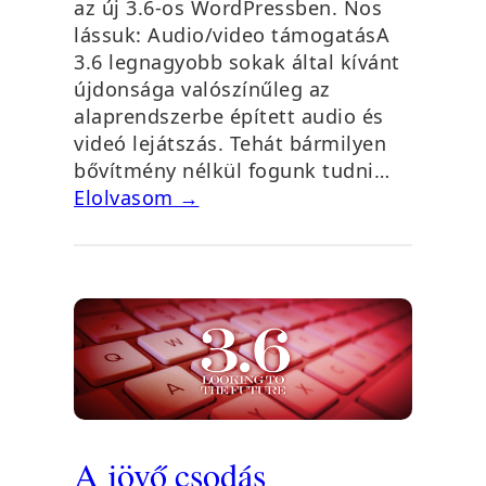
az új 3.6-os WordPressben. Nos
lássuk: Audio/video támogatásA
3.6 legnagyobb sokak által kívánt
újdonsága valószínűleg az
alaprendszerbe épített audio és
videó lejátszás. Tehát bármilyen
bővítmény nélkül fogunk tudni…
Elolvasom →
A jövő csodás