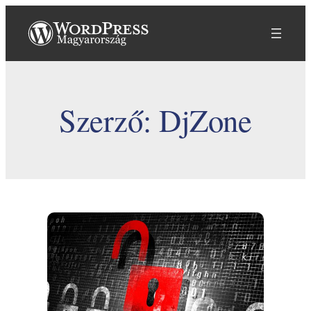
Ugrás
a
tartalomhoz
Szerző:
DjZone