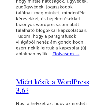
hogy miféle hatóságok, ügyvédek,
zugügyvédek, jogászkodók
találnak meg minket, mindenféle
kérésekkel, és bejelentésekkel
bizonyos wordpress.com alatt
található blogokkal kapcsolatban.
Tudom, hogy a paragrafusok
világából nehéz ám gondolkodni,
ezért nekik leírtuk a kapcsolat (új
ablakban nyílik…
Elolvasom →
Miért késik a WordPress
3.6?
Nos, a helyzet az, hogy az eredeti