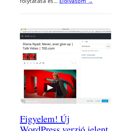
folytatása és…
Elolvasom →
Figyelem! Új
WordPress verzió jelent