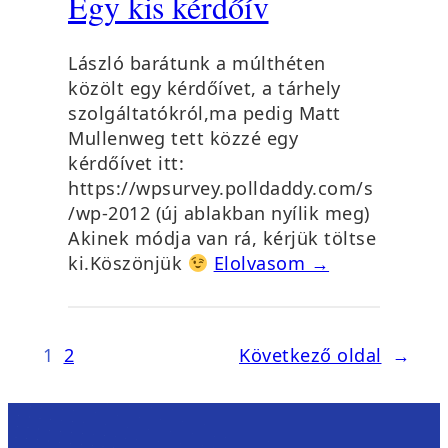
Egy kis kérdőív
László barátunk a múlthéten
közölt egy kérdőívet, a tárhely
szolgáltatókról,ma pedig Matt
Mullenweg tett közzé egy
kérdőívet itt:
https://wpsurvey.polldaddy.com/s
/wp-2012 (új ablakban nyílik meg)
Akinek módja van rá, kérjük töltse
ki.Köszönjük
Elolvasom →
1
2
Következő oldal
→