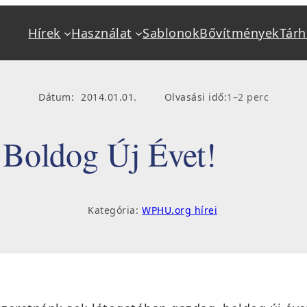
Hírek
Használat
Sablonok
Bővítmények
Tárh
Alapok
Használat
Mi a WordPress?
Kéziköny
Dátum:
2014.01.01.
Olvasási idő:
1–2 perc
Jellemzők
Beállítás
Követelmények
Bővítmény
Boldog Új Évet!
Tárhely, hosting
Frissítés,
Telepítés
Hibakere
Kategória:
WPHU.org hírei
Sablonok, bővítmények
Oktatás, 
Fejlesztő keresés