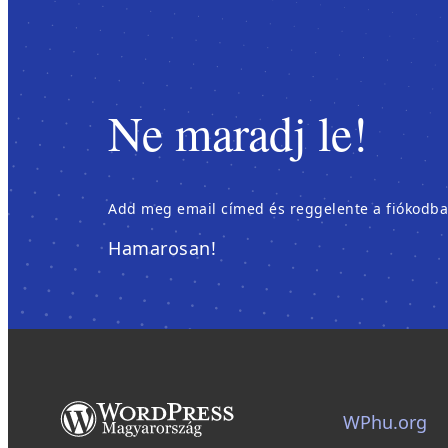
Ne maradj le!
Add meg email címed és reggelente a fiókodban é
Hamarosan!
WPhu.org