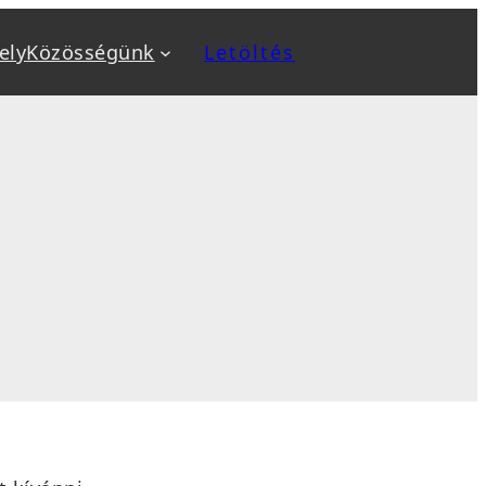
ely
Közösségünk
Letöltés
a
Kiemeltek
v
Biztonság növelése
ok
Biztonsági mentés, backup
, sablon telepítés
Optimalizálás: SEO, AEO, GEO
 karbantartás
Sebesség optimalizálás
sés
WooCommerce webáruház
tanfolyamok