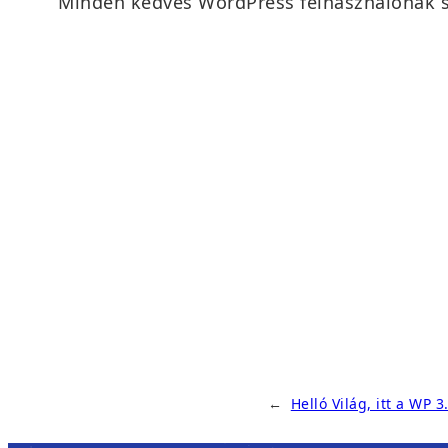
Minden kedves WordPress felhasználónak sz
←
Helló Világ, itt a WP 3