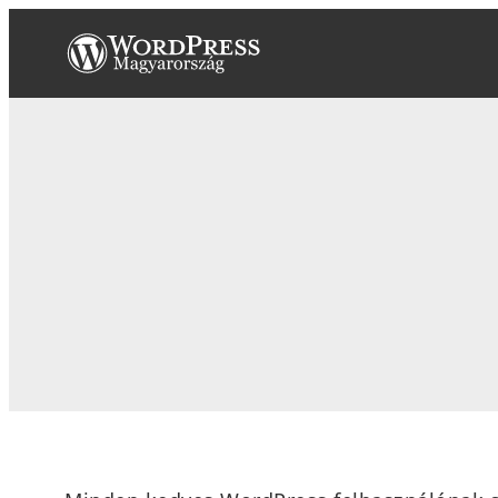
Ugrás
a
tartalomhoz