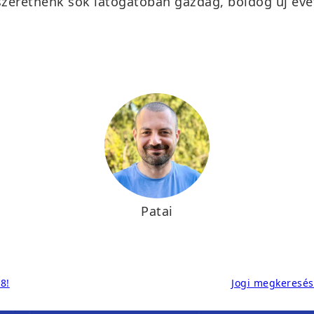
eretnénk sok látogatóban gazdag, boldog új évet
Patai
.8!
Jogi megkeresés