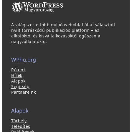
A világszerte több millió weboldal által választott
nyílt forráskódú publikációs platform – az
alkotóktól és kisvállalkozásoktól egészen a
nagyvállalatokig.
WPhu.org
Rólunk
Hírek
Alapok
Segítség
Partnereink
Alapok
Tárhely
Telepítés
Beállítások