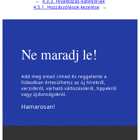
←
4.3.3. Hivatkozás-kategóriák
4.5.1. Hozzászólások kezelése
→
Ne maradj le!
Add meg email címed és reggelente a
fiókodban értesülhetsz az új hírekről,
verziókról, várható változásokról, tippekről
vagy újdonságokról.
Hamarosan!