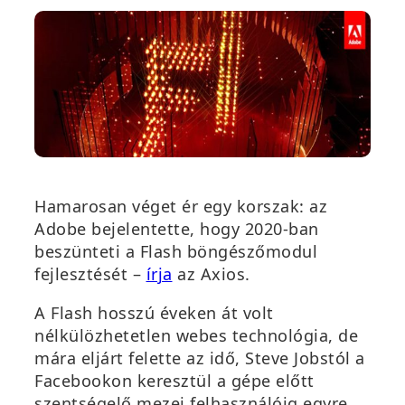
Hamarosan véget ér egy korszak: az
Adobe bejelentette, hogy 2020-ban
beszünteti a Flash böngészőmodul
(
fejlesztését –
írja
az Axios.
ú
A Flash hosszú éveken át volt
j
nélkülözhetetlen webes technológia, de
a
mára eljárt felette az idő, Steve Jobstól a
b
Facebookon keresztül a gépe előtt
l
szentségelő mezei felhasználóig egyre