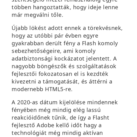
a
többen hangoztatták, hogy ideje lenne
k
már megválni tőle.
b
a
Újabb lökést adott ennek a törekvésnek,
n
hogy az utóbbi pár évben egyre
n
gyakrabban derült fény a Flash komoly
y
sebezhetőségeire, ami komoly
í
adatbiztonsági kockázatot jelentett. A
l
nagyobb böngészők és szolgáltatások
i
fejlesztői fokozatosan el is kezdték
k
kivezetni a támogatását, és áttérni a
m
modernebb HTML5-re.
e
g
A 2020-as dátum kijelölése mindennek
)
fényében még mindig elég lassú
reakcióidőnek tűnik, de így a Flasht
fejlesztő Adobe kellő időt hagy a
technológiát még mindig aktívan