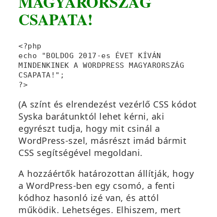
MAGYARORSZÁG
CSAPATA!
<?php 

echo "BOLDOG 2017-es ÉVET KÍVÁN 
MINDENKINEK A WORDPRESS MAGYARORSZÁG 
CSAPATA!"; 

?>
(A színt és elrendezést vezérlő CSS kódot
Syska barátunktól lehet kérni, aki
egyrészt tudja, hogy mit csinál a
WordPress-szel, másrészt imád bármit
CSS segítségével megoldani.
A hozzáértők határozottan állítják, hogy
a WordPress-ben egy csomó, a fenti
kódhoz hasonló izé van, és attól
működik. Lehetséges. Elhiszem, mert