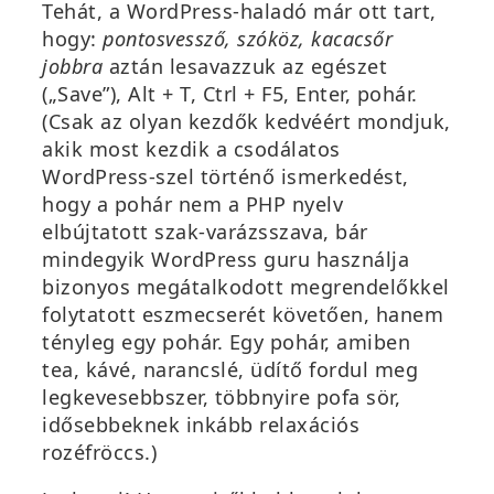
Tehát, a WordPress-haladó már ott tart,
hogy:
pontosvessző, szóköz, kacacsőr
jobbra
aztán lesavazzuk az egészet
(„Save”), Alt + T, Ctrl + F5, Enter, pohár.
(Csak az olyan kezdők kedvéért mondjuk,
akik most kezdik a csodálatos
WordPress-szel történő ismerkedést,
hogy a pohár nem a PHP nyelv
elbújtatott szak-varázsszava, bár
mindegyik WordPress guru használja
bizonyos megátalkodott megrendelőkkel
folytatott eszmecserét követően, hanem
tényleg egy pohár. Egy pohár, amiben
tea, kávé, narancslé, üdítő fordul meg
legkevesebbszer, többnyire pofa sör,
idősebbeknek inkább relaxációs
rozéfröccs.)