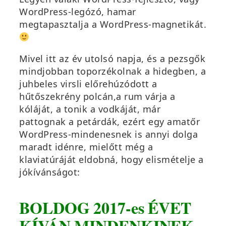
WordPress-legózó, hamar
megtapasztalja a WordPress-magnetikát.
Mivel itt az év utolsó napja, és a pezsgők
mindjobban toporzékolnak a hidegben, a
juhbeles virsli előrehúzódott a
hűtőszekrény polcán,a rum várja a
kóláját, a tonik a vodkáját, már
pattognak a petárdák, ezért egy amatőr
WordPress-mindenesnek is annyi dolga
maradt idénre, mielőtt még a
klaviatúráját eldobná, hogy elismételje a
jókívánságot:
BOLDOG 2017-es ÉVET
KÍVÁN MINDENKINEK