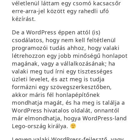
véletlenül láttam egy csomó kacsacsőr
erre-arra-jel között egy rahedli ufó
kézírást.
De a WordPress éppen attól (is)
csodálatos, hogy nem kell feltétlenül
programozói tudás ahhoz, hogy valaki
létrehozzon egy jobb minőségű honlapot
magának, vagy a vállalkozásának; ha
valaki meg tud írni egy tisztességes
üzleti levelet, és azt meg is tudja
formázni egy szövegszerkesztőben,
akkor máris fél honlapépítőnek
mondhatja magát, és ha meg is találja a
WordPress hivatalos oldalát, onnantól
már elmondhatja, hogya WordPress-land
Lego-ország királya.
Legyen valaki WordPress-fejlesztő, vagy