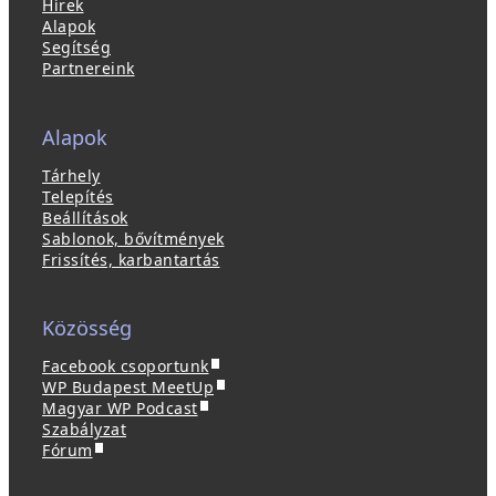
Hírek
Alapok
Segítség
Partnereink
Alapok
Tárhely
Telepítés
Beállítások
Sablonok, bővítmények
Frissítés, karbantartás
Közösség
(
Facebook csoportunk
ú
(
WP Budapest MeetUp
(
j
ú
Magyar WP Podcast
ú
a
j
Szabályzat
(
j
b
a
Fórum
ú
a
l
b
j
b
a
l