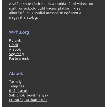
A világszerte több millió weboldal által választott
nyílt forráskódú publikációs platform – az
alkotóktól és kisvállalkozásoktól egészen a
nagyvállalatokig.
WPhu.org
Rólunk
Hírek
Alapok
Segítség
Partnereink
Alapok
Tárhely
Telepítés
Beállítások
Sablonok, bővítmények
Frissítés, karbantartás