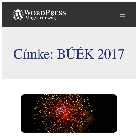
Ugrás
a
tartalomhoz
Címke:
BÚÉK 2017