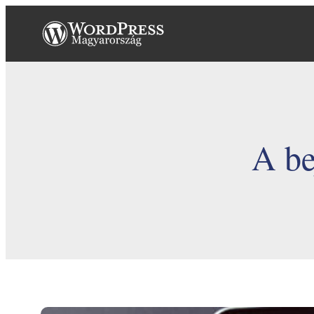
Ugrás
a
tartalomhoz
A be