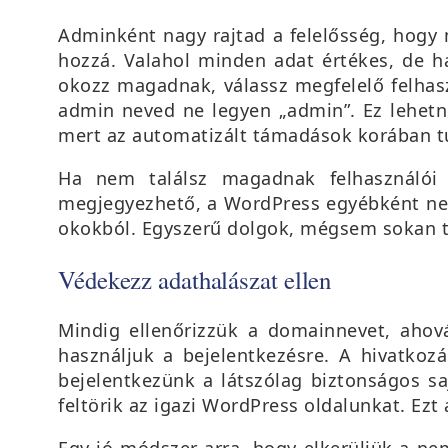
Adminként nagy rajtad a felelősség, hogy
hozzá. Valahol minden adat értékes, de h
okozz magadnak, válassz megfelelő felhas
admin neved ne legyen „admin”. Ez lehetne
mert az automatizált támadások korában túl
Ha nem találsz magadnak felhasználói 
megjegyezhető, a WordPress egyébként nem
okokból. Egyszerű dolgok, mégsem sokan ta
Védekezz adathalászat ellen
Mindig ellenőrizzük a domainnevet, ahov
használjuk a bejelentkezésre. A hivatkoz
bejelentkezünk a látszólag biztonságos sa
feltörik az igazi WordPress oldalunkat. Ezt
Egy jó módszer arra, hogy elkerüljük a ne