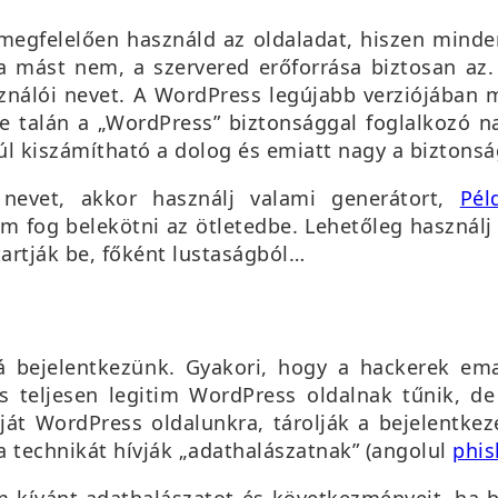
 megfelelően használd az oldaladat, hiszen minde
a mást nem, a szervered erőforrása biztosan a
ználói nevet. A WordPress legújabb verziójában 
 talán a „WordPress” biztonsággal foglalkozó na
 kiszámítható a dolog és emiatt nagy a biztonság
nevet, akkor használj valami generátort,
Pél
 fog belekötni az ötletedbe. Lehetőleg használj 
rtják be, főként lustaságból…
á bejelentkezünk. Gyakori, hogy a hackerek ema
ás teljesen legitim WordPress oldalnak tűnik, de
ját WordPress oldalunkra, tárolják a bejelentke
 a technikát hívják „adathalászatnak” (angolul
phis
m kívánt adathalászatot és következményeit, ha b