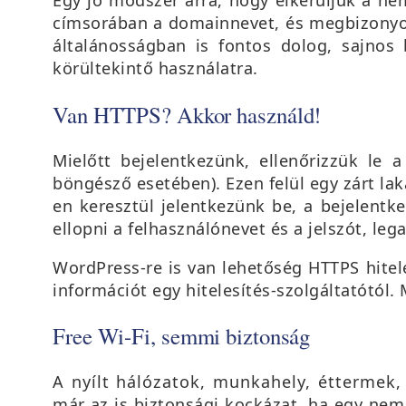
címsorában a domainnevet, és megbizonyos
általánosságban is fontos dolog, sajnos 
körültekintő használatra.
Van HTTPS? Akkor használd!
Mielőtt bejelentkezünk, ellenőrizzük le
böngésző esetében). Ezen felül egy zárt lak
en keresztül jelentkezünk be, a bejelentkez
ellopni a felhasználónevet és a jelszót, le
WordPress-re is van lehetőség HTTPS hitele
információt egy hitelesítés-szolgáltatótól.
Free Wi-Fi, semmi biztonság
A nyílt hálózatok, munkahely, éttermek
már az is biztonsági kockázat, ha egy nem