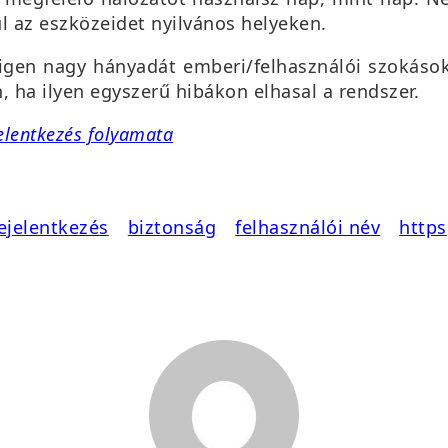
l az eszközeidet nyilvános helyeken.
k igen nagy hányadát emberi/felhasználói szokáso
, ha ilyen egyszerű hibákon elhasal a rendszer.
elentkezés folyamata
ejelentkezés
biztonság
felhasználói név
https