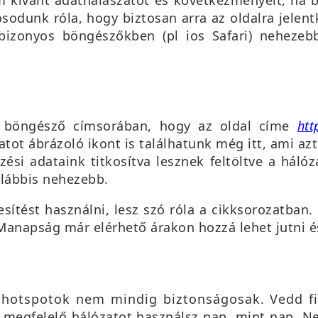
odunk róla, hogy biztosan arra az oldalra jelent
bizonyos böngészőkben (pl ios Safari) nehezeb
 a böngésző címsorában, hogy az oldal címe
htt
atot ábrázoló ikont is találhatunk még itt, ami azt
ési adataink titkosítva lesznek feltöltve a hálóz
galábbis nehezebb.
sítést használni, lesz szó róla a cikksorozatban. 
 Manapság már elérhető árakon hozzá lehet jutni é
, hotspotok nem mindig biztonságosak. Vedd f
 megfelelő hálózatot használsz nap, mint nap. N