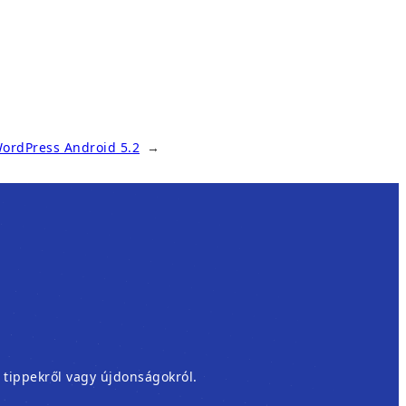
ordPress Android 5.2
→
, tippekről vagy újdonságokról.