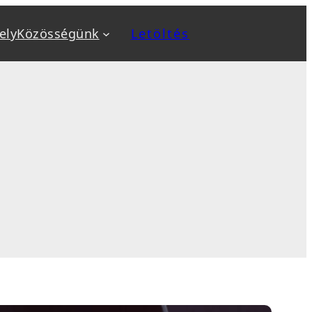
ely
Közösségünk
Letöltés
a
Kiemeltek
v
Biztonság növelése
ok
Biztonsági mentés, backup
, sablon telepítés
Optimalizálás: SEO, AEO, GEO
 karbantartás
Sebesség optimalizálás
sés
WooCommerce webáruház
tanfolyamok