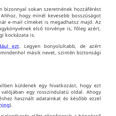
n bizonnyal sokan szeretnének hozzáférést
z. Ahhoz, hogy minél kevesebb bosszúságot
már e-mail címeket is megadhatsz majd. Az
gykönyvének első törvénye is, főleg azért,
i kockázata is.
dául ezt
. Legyen bonyolultabb, de azért
mindenhol másik nevet, szintén biztonsági
ilben küldenek egy hivatkozást, hogy ezt
 valójában egy rosszindulatú oldal. Ahogy
zéshez használt adatainkat és később ezzel
hing
).
ejelentkezés előtt ellenőrizzük a böngésző