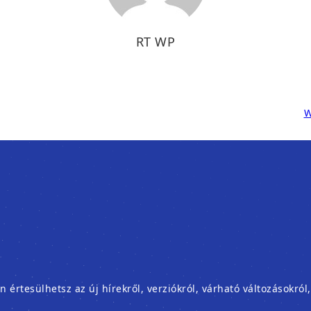
RT WP
W
rtesülhetsz az új hírekről, verziókról, várható változásokról