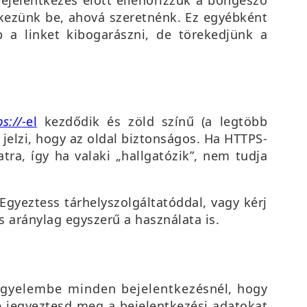
kezünk be, ahová szeretnénk. Ez egyébként
b a linket kibogarászni, de törekedjünk a
ps://
-el
kezdődik és zöld színű (a legtöbb
 jelzi, hogy az oldal biztonságos. Ha HTTPS-
atra, így ha valaki „hallgatózik”, nem tudja
Egyeztess tárhelyszolgáltatóddal, vagy kérj
s aránylag egyszerű a használata is.
igyelembe minden bejelentkezésnél, hogy
e jegyeztesd meg a bejelentkezési adatokat