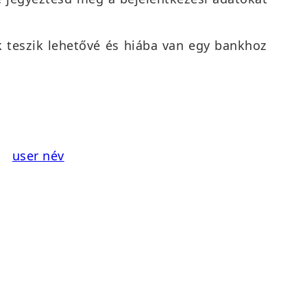
k teszik lehetővé és hiába van egy bankhoz
user név