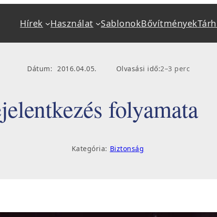
Hírek
Használat
Sablonok
Bővítmények
Tárh
Alapok
Használat
Mi a WordPress?
Kéziköny
Dátum:
2016.04.05.
Olvasási idő:
2–3 perc
Jellemzők
Beállítás
Követelmények
Bővítmény
jelentkezés folyamata
Tárhely, hosting
Frissítés,
Telepítés
Hibakere
Kategória:
Biztonság
Sablonok, bővítmények
Oktatás, 
Fejlesztő keresés