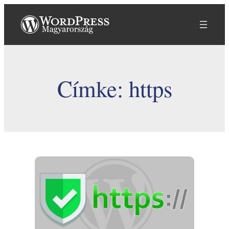
Ugrás
a
tartalomhoz
Címke:
https