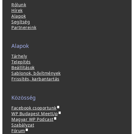
Rólunk
Hírek
Alapok
Segítség
Partnereink
Alapok
Tárhely
Telepítés
Beállítások
Sablonok, bővítmények
Frissítés, karbantartás
Közösség
(
Facebook csoportunk
ú
(
WP Budapest MeetUp
(
j
ú
Magyar WP Podcast
ú
a
j
Szabályzat
(
j
b
a
Fórum