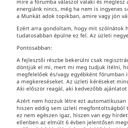
mire a fórumba válaszol valaki és meglesz
energiánk nincs, még ha nem is ingyenes se
a Munkát adok topikban, amire vagy jön v
Ezért arra gondoltam, hogy mit szólnátok ho
tudatosabban épülne ez fel. Az üzleti negye
Pontosabban:
A fejlesztői részbe bekerülni csak regisztr
döntjük el mi, mert mi meg tudjuk ítélni, ho
megfelelőek és/vagy egyébként fórumban is 
a megkereséseket. Az üzleti kéréseket mind
Aki először reagál, aki kedvezőbb ajánlatot 
Azért nem hozzuk létre ezt automatikusan é
hiszen eddig sem üzleti megfontoltságból t
ez nem egészen igaz, hiszen van egy hirdeté
ellenben az elmúlt 6 évben jelentősen meg