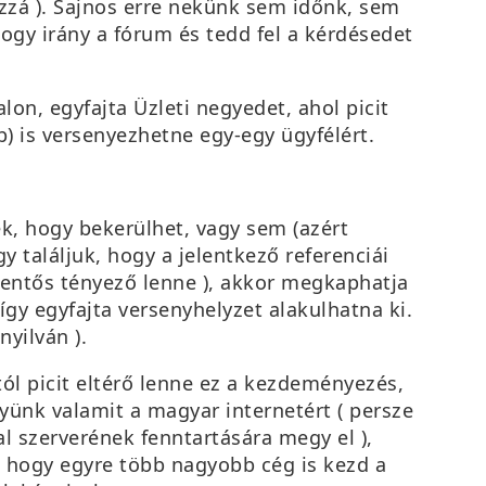
zzá ). Sajnos erre nekünk sem időnk, sem
ogy irány a fórum és tedd fel a kérdésedet
on, egyfajta Üzleti negyedet, ahol picit
b) is versenyezhetne egy-egy ügyfélért.
nek, hogy bekerülhet, vagy sem (azért
y találjuk, hogy a jelentkező referenciái
lentős tényező lenne ), akkor megkaphatja
gy egyfajta versenyhelyzet alakulhatna ki.
nyilván ).
ól picit eltérő lenne ez a kezdeményezés,
yünk valamit a magyar internetért ( persze
al szerverének fenntartására megy el ),
, hogy egyre több nagyobb cég is kezd a