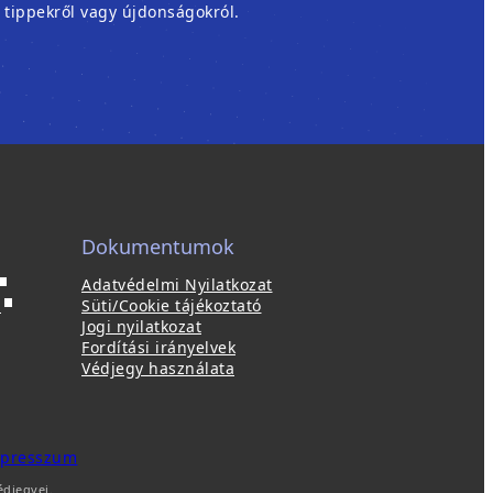
, tippekről vagy újdonságokról.
Dokumentumok
Adatvédelmi Nyilatkozat
ú
(
p
Süti/Cookie tájékoztató
ú
Jogi nyilatkozat
a
j
Fordítási irányelvek
b
a
Védjegy használata
b
a
l
k
a
b
k
(
presszum
a
b
ú
édjegyei.
n
a