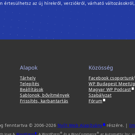
rtesülhetsz az új hírekről, verziókról, várható változásokról
Alapok
Közösség
(
Tárhely
Facebook csoportunk
Telepítés
WP Budapest MeetU
(
j
Beállítások
Magyar WP Podcast
ú
Sablonok, bővítmények
Szabályzat
(
j
Frissítés, karbantartás
Fórum
ú
a
l
j
b
a
l
b
a
(
og fenntartva © 2006-2026
Nyílt Web Alapítvány
részére. |
Im
l
k
ú
(
®
®
th love &
WordPress
. A WordPress
és a WooCommerce
az Automattic Inc. v
a
b