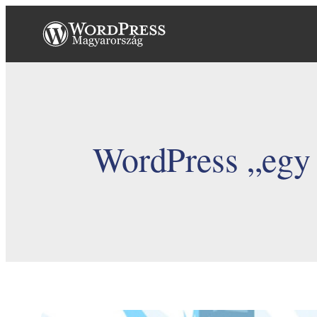
Ugrás
a
tartalomhoz
WordPress „egy 