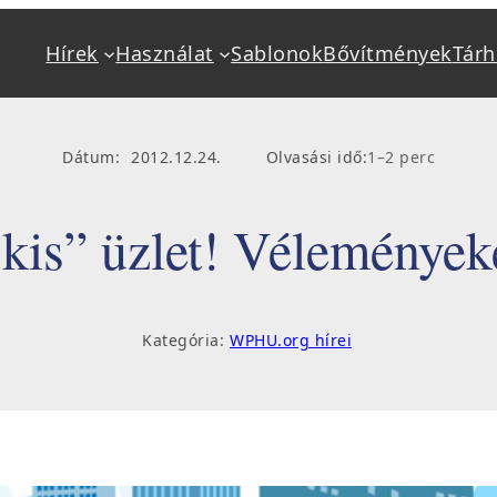
Hírek
Használat
Sablonok
Bővítmények
Tárh
Alapok
Használat
Mi a WordPress?
Kéziköny
Dátum:
2012.12.24.
Olvasási idő:
1–2 perc
Jellemzők
Beállítás
Követelmények
Bővítmény
kis” üzlet! Vélemények
Tárhely, hosting
Frissítés,
Telepítés
Hibakere
Kategória:
WPHU.org hírei
Sablonok, bővítmények
Oktatás, 
Fejlesztő keresés