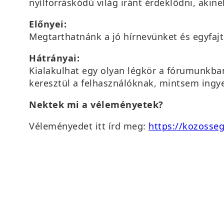
nyílforráskódú világ iránt érdeklődni, aki
Előnyei:
Megtarthatnánk a jó hírnevünket és egyfajt
Hátrányai:
Kialakulhat egy olyan légkör a fórumunkban
keresztül a felhasználóknak, mintsem ingye
Nektek mi a véleményetek?
Véleményedet itt írd meg:
https://kozosse