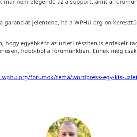
nek már nem elegendő az a support, amit a fórumun
a garanciát jelentene, ha a WPHU.org-on keresztül 
, hogy egyébként az üzleti részben is érdekelt ta
nesen, hobbiból a fórumunkban. Ennek még csak a 
g.wphu.org/forumok/tema/wordpress-egy-kis-uzle