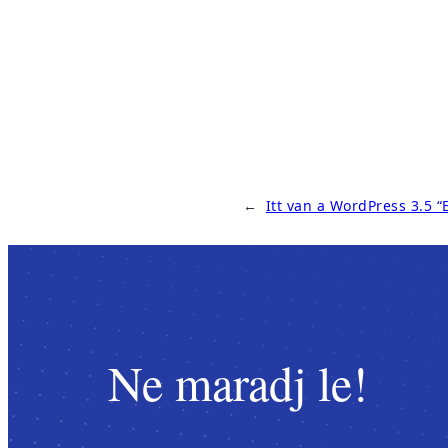
←
Itt van a WordPress 3.5 “E
Ne maradj le!