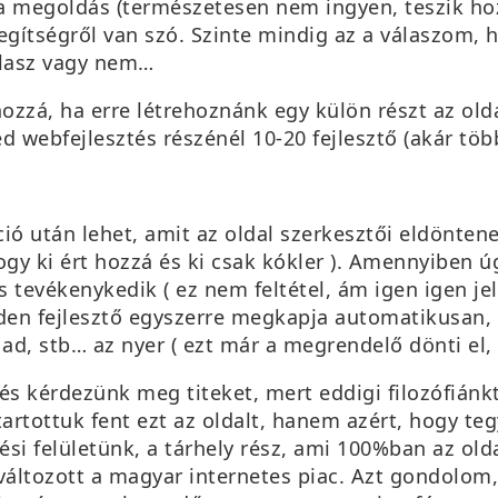
 a megoldás (természetesen nem ingyen, teszik ho
gítségről van szó. Szinte mindig az a válaszom, h
álasz vagy nem…
zzá, ha erre létrehoznánk egy külön részt az oldal
d webfejlesztés részénél 10-20 fejlesztő (akár töb
áció után lehet, amit az oldal szerkesztői eldönte
gy ki ért hozzá és ki csak kókler ). Amennyiben úg
tevékenykedik ( ez nem feltétel, ám igen igen je
en fejlesztő egyszerre megkapja automatikusan, í
ad, stb… az nyer ( ezt már a megrendelő dönti el, 
s kérdezünk meg titeket, mert eddigi filozófiánkt
artottuk fent ezt az oldalt, hanem azért, hogy teg
si felületünk, a tárhely rész, ami 100%ban az old
változott a magyar internetes piac. Azt gondolom