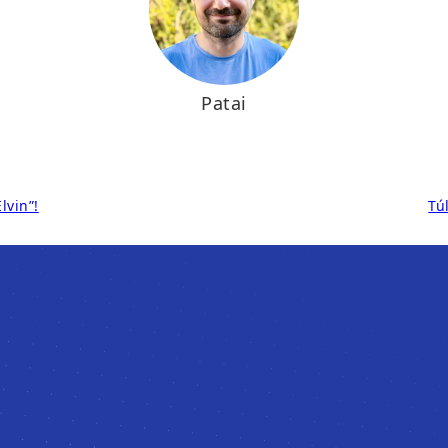
Patai
lvin”!
Tú