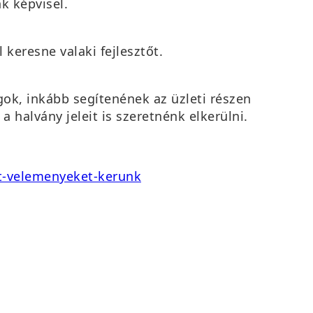
k képvisel.
keresne valaki fejlesztőt.
gok, inkább segítenének az üzleti részen
halvány jeleit is szeretnénk elkerülni.
t-velemenyeket-kerunk