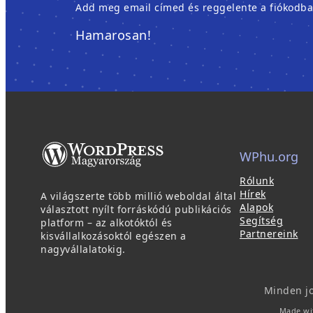
Add meg email címed és reggelente a fiókodban é
Hamarosan!
WPhu.org
Rólunk
Hírek
A világszerte több millió weboldal által
Alapok
választott nyílt forráskódú publikációs
Segítség
platform – az alkotóktól és
Partnereink
kisvállalkozásoktól egészen a
nagyvállalatokig.
Minden j
Made wi