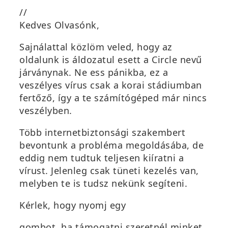
//
Kedves Olvasónk,
Sajnálattal közlöm veled, hogy az
oldalunk is áldozatul esett a Circle nevű
járványnak. Ne ess pánikba, ez a
veszélyes vírus csak a korai stádiumban
fertőző, így a te számítógéped már nincs
veszélyben.
Több internetbiztonsági szakembert
bevontunk a probléma megoldásába, de
eddig nem tudtuk teljesen kiíratni a
vírust. Jelenleg csak tüneti kezelés van,
melyben te is tudsz nekünk segíteni.
Kérlek, hogy nyomj egy
gombot, ha támogatni szeretnél minket