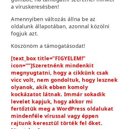
a víruskeresésben!
Amennyiben változás állna be az
oldalunk állapotában, azonnal közölni
fogjuk azt.
Köszönöm a támogatásodat!
[text_box title=”FIGYELEM!”
icon=””]Szeretnénk mindenkit
megnyugtatni, hogy a cikkünk csak
vicc volt, nem gondoltuk, hogy lesznek
olyanok, akik ebben komoly
kockázatot látnak. Immár sokadik
levelet kapjuk, hogy akkor mi
fertőztük meg a WordPress oldalukat
mindenféle vírussal vagy éppen
rajtunk keresztül törték fel őket.