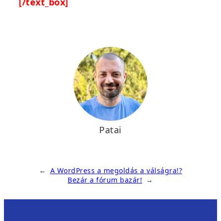
[/text_box]
Patai
←
A WordPress a megoldás a válságra!?
Bezár a fórum bazár!
→