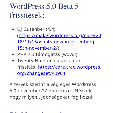
WordPress 5.0 Beta 5
frissítések:
Új Gutenber (4.4)
(
https://make.wordpress.org/core/20
18/11/15/whats-new-in-gutenberg-
15th-november-2
/)
PHP 7.3 támogatás (wow!!)
Twenty Nineteen alapsablon
frissítés:
https://core.trac.wordpress.
org/changeset/43904
A tervek szerint a végleges WordPress
5.0 november 27-én érkezik. Nézzük,
hogy milyen újdonságokat fog hozni: