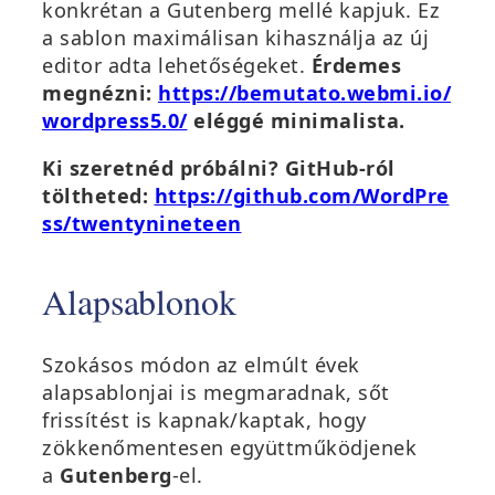
konkrétan a Gutenberg mellé kapjuk. Ez
a sablon maximálisan kihasználja az új
editor adta lehetőségeket.
Érdemes
megnézni:
https://bemutato.webmi.io/
wordpress5.0/
eléggé minimalista.
Ki szeretnéd próbálni? GitHub-ról
töltheted:
https://github.com/WordPre
ss/twentynineteen
Alapsablonok
Szokásos módon az elmúlt évek
alapsablonjai is megmaradnak, sőt
frissítést is kapnak/kaptak, hogy
zökkenőmentesen együttműködjenek
a
Gutenberg
-el.