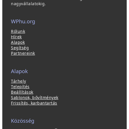
nagyvállalatokig.
WPhu.org
Rólunk
Hírek
Alapok
Segítség
Partnereink
Alapok
Tárhely
Telepítés
Beállítások
Sablonok, bővítmények
Frissítés, karbantartás
Közösség