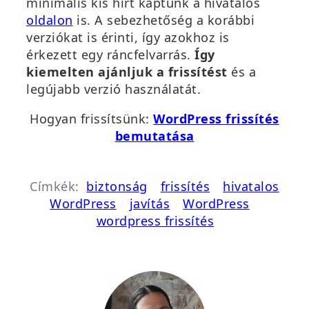
minimális kis hírt kaptunk a hivatalos
oldalon
is. A sebezhetőség a korábbi
verziókat is érinti, így azokhoz is
érkezett egy ráncfelvarrás.
Így
kiemelten ajánljuk a frissítést
és a
legújabb verzió használatát.
Hogyan frissítsünk:
WordPress frissítés
bemutatása
Címkék:
biztonság
frissítés
hivatalos
WordPress
javítás
WordPress
wordpress frissítés