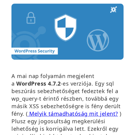
A mai nap folyamán megjelent
a
WordPress 4.7.2
-es verziója. Egy sql
beszúrás sebezhetőséget fedeztek fel a
wp_query-t érintő részben, továbbá egy
másik XSS sebezhetőségre is fény derült
fény. (
Melyik támadhatóság mit jelent?
)
Plusz egy jogosultság megkerülési
lehetőség is korrigálva lett. Ezekről egy