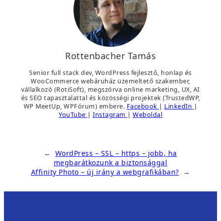
Rottenbacher Tamás
Senior full stack dev, WordPress fejlesztő, honlap és
WooCommerce webáruház üzemeltető szakember,
vállalkozó (RotiSoft), megszórva online marketing, UX, AI
és SEO tapasztalattal és közösségi projektek (TrustedWP,
WP MeetUp, WPFórum) embere.
Facebook
|
LinkedIn
|
YouTube
|
Instagram
|
Weboldal
←
WordPress – SSL – https – jobb, ha
megbarátkozunk a biztonsággal
Affinity Photo – új irány a webgrafikában?
→