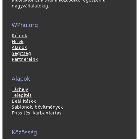
nagyvállalatokig.
WPhu.org
Rólunk
Hírek
Alapok
Segítség
Partnereink
Alapok
Tárhely
Telepítés
Beállítások
Sablonok, bővítmények
Frissítés, karbantartás
Közösség