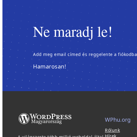
Ne maradj le!
Add meg email címed és reggelente a fiókodban é
Hamarosan!
WPhu.org
Rólunk
Hírek
A világszerte több millió weboldal által