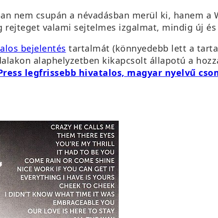
nban nem csupán a névadásban merül ki, hanem a 
 rejteget valami sejtelmes izgalmat, mindig új és
talos bejelentés
tartalmát (könnyedebb lett a tart
alakon alaphelyzetben kikapcsolt állapotú a hozzás
Press legfrissebb hivatal
os, magyar nyelvű cso