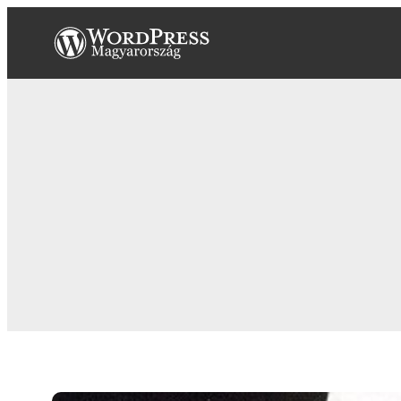
Ugrás
a
tartalomhoz