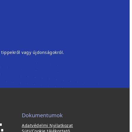
, tippekről vagy újdonságokról.
Dokumentumok
Adatvédelmi Nyilatkozat
ú
(
p
Süti/Cookie tájékoztató