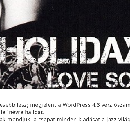
esebb lesz; megjelent a WordPress 4.3 verziószámo
lie” névre hallgat.
k mondjuk, a csapat minden kiadását a jazz világá