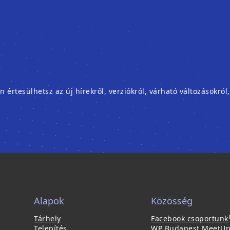
rtesülhetsz az új hírekről, verziókról, várható változásokról
Alapok
Közösség
(
Tárhely
Facebook csoportunk
Telepítés
WP Budapest MeetU