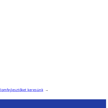
alomfejlesztőket keresünk
→