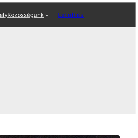
ely
Közösségünk
Letöltés
a
Kiemeltek
v
Biztonság növelése
ok
Biztonsági mentés, backup
, sablon telepítés
Optimalizálás: SEO, AEO, GEO
 karbantartás
Sebesség optimalizálás
sés
WooCommerce webáruház
tanfolyamok