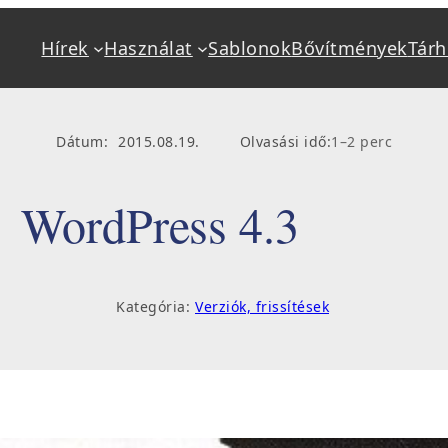
Hírek
Használat
Sablonok
Bővítmények
Tárh
Alapok
Használat
Mi a WordPress?
Kéziköny
Dátum:
2015.08.19.
Olvasási idő:
1–2 perc
Jellemzők
Beállítás
Követelmények
Bővítmény
WordPress 4.3
Tárhely, hosting
Frissítés,
Telepítés
Hibakere
Kategória:
Verziók, frissítések
Sablonok, bővítmények
Oktatás, 
Fejlesztő keresés