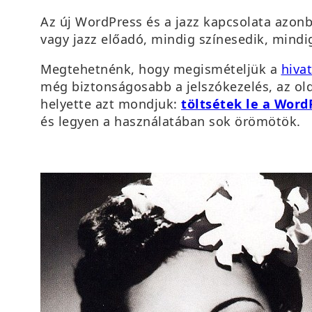
Az új WordPress és a jazz kapcsolata azo
vagy jazz előadó, mindig színesedik, mindig
Megtehetnénk, hogy megismételjük a
hiva
még biztonságosabb a jelszókezelés, az old
helyette azt mondjuk:
töltsétek le a Word
és legyen a használatában sok örömötök.