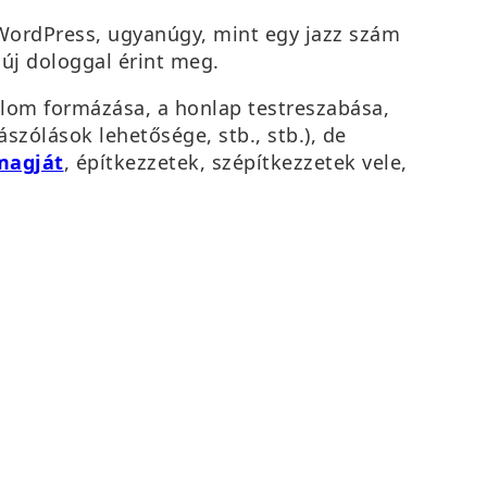
WordPress, ugyanúgy, mint egy jazz szám
 új dologgal érint meg.
alom formázása, a honlap testreszabása,
zólások lehetősége, stb., stb.), de
magját
, építkezzetek, szépítkezzetek vele,