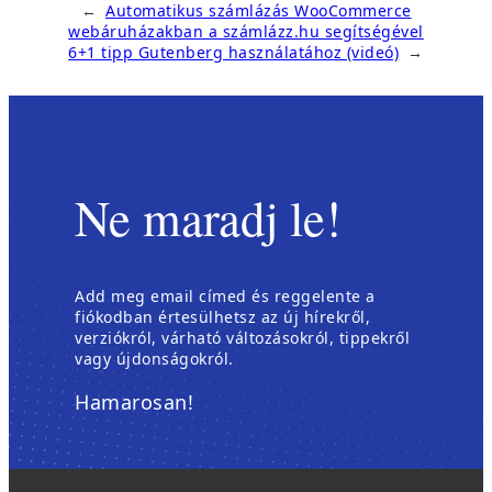
←
Automatikus számlázás WooCommerce
webáruházakban a számlázz.hu segítségével
6+1 tipp Gutenberg használatához (videó)
→
Ne maradj le!
Add meg email címed és reggelente a
fiókodban értesülhetsz az új hírekről,
verziókról, várható változásokról, tippekről
vagy újdonságokról.
Hamarosan!