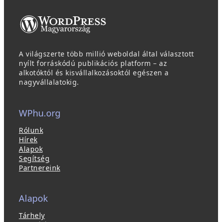
A világszerte több millió weboldal által választott
nyílt forráskódú publikációs platform – az
alkotóktól és kisvállalkozásoktól egészen a
nagyvállalatokig.
WPhu.org
Rólunk
Hírek
Alapok
Segítség
Partnereink
Alapok
Tárhely