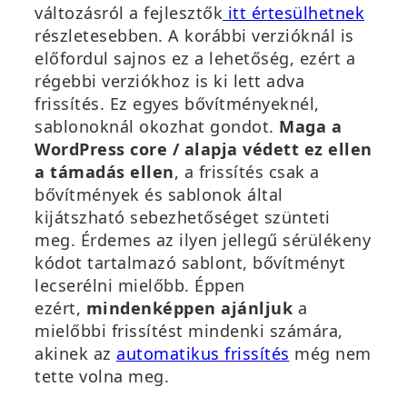
k
(
változásról a fejlesztők
itt értesülhetnek
b
ú
részletesebben. A korábbi verzióknál is
a
j
előfordul sajnos ez a lehetőség, ezért a
n
a
régebbi verziókhoz is ki lett adva
n
b
frissítés. Ez egyes bővítményeknél,
y
l
sablonoknál okozhat gondot.
Maga a
í
a
WordPress core / alapja védett ez ellen
l
k
a támadás ellen
, a frissítés csak a
i
b
bővítmények és sablonok által
k
a
kijátszható sebezhetőséget szünteti
m
n
meg. Érdemes az ilyen jellegű sérülékeny
e
n
kódot tartalmazó sablont, bővítményt
g
y
lecserélni mielőbb. Éppen
)
í
ezért,
mindenképpen ajánljuk
a
l
mielőbbi frissítést mindenki számára,
(
i
akinek az
automatikus frissítés
még nem
ú
k
tette volna meg.
j
m