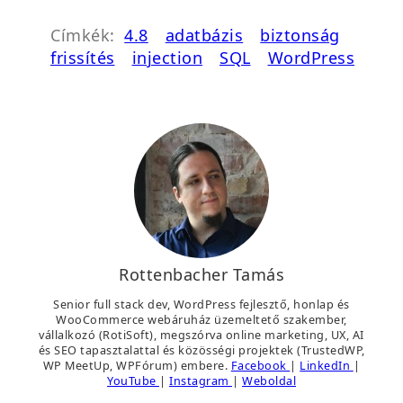
a
e
Címkék:
4.8
adatbázis
biztonság
b
g
frissítés
injection
SQL
WordPress
l
)
a
k
b
a
n
n
y
í
l
Rottenbacher Tamás
i
k
Senior full stack dev, WordPress fejlesztő, honlap és
WooCommerce webáruház üzemeltető szakember,
m
vállalkozó (RotiSoft), megszórva online marketing, UX, AI
e
és SEO tapasztalattal és közösségi projektek (TrustedWP,
WP MeetUp, WPFórum) embere.
Facebook
|
LinkedIn
|
g
YouTube
|
Instagram
|
Weboldal
)