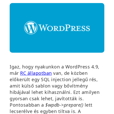
Igaz, hogy nyakunkon a WordPress 4.9,
(
már
RC állapotban
van, de közben
ú
előkerült egy SQL injection jellegű rés,
j
amit külső sablon vagy bővítmény
a
hibájával lehet kihasználni. Ezt amilyen
b
gyorsan csak lehet, javították is.
l
Pontosabban a
$wpdb->prepare()
lett
a
lecserélve és egyben tiltva is. A