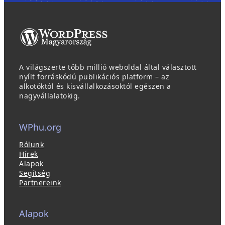
A világszerte több millió weboldal által választott
nyílt forráskódú publikációs platform – az
alkotóktól és kisvállalkozásoktól egészen a
nagyvállalatokig.
WPhu.org
Rólunk
Hírek
Alapok
Segítség
Partnereink
Alapok