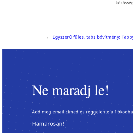
közösség
←
Egyszerű füles, tabs bővítmény: Tabb
Ne maradj le!
Add meg email címed és reggelente a fiókodban é
Hamarosan!