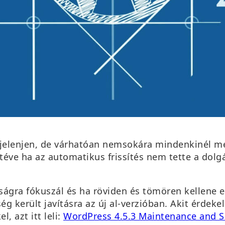
 jelenjen, de várhatóan nemsokára mindenkinél m
eltéve ha az automatikus frissítés nem tette a dolgá
onságra fókuszál és ha röviden és tömören kellene
g került javításra az új al-verzióban. Akit érdek
l, azt itt leli:
WordPress 4.5.3 Maintenance and S