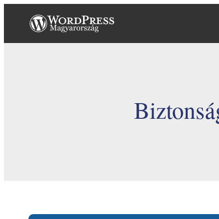
Ugrás
a
tartalomhoz
Biztonság