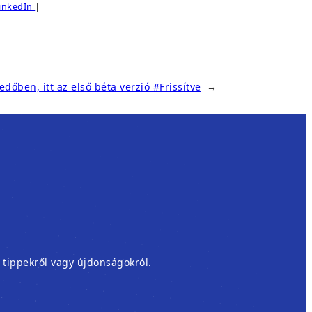
inkedIn
|
dőben, itt az első béta verzió #Frissítve
→
, tippekről vagy újdonságokról.