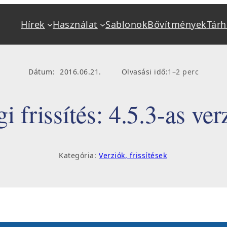
Hírek
Használat
Sablonok
Bővítmények
Tárh
Alapok
Használat
Mi a WordPress?
Kéziköny
Dátum:
2016.06.21.
Olvasási idő:
1–2 perc
Jellemzők
Beállítás
Követelmények
Bővítmény
i frissítés: 4.5.3-as ver
Tárhely, hosting
Frissítés,
Telepítés
Hibakere
Kategória:
Verziók, frissítések
Sablonok, bővítmények
Oktatás, 
Fejlesztő keresés