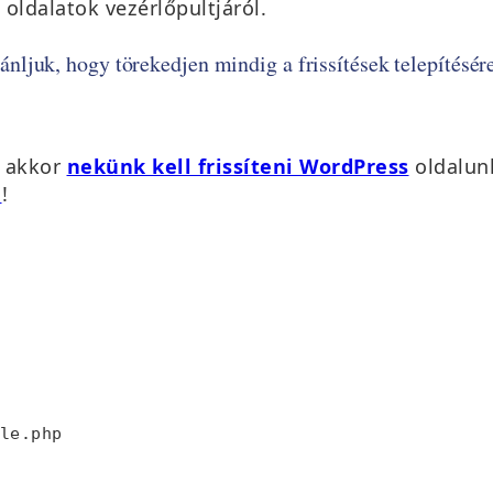
ldalatok vezérlőpultjáról.
nljuk, hogy törekedjen mindig a frissítések telepítésére
, akkor
nekünk kell frissíteni WordPress
oldalun
n
!
le.php
