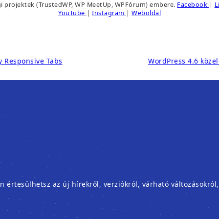
i projektek (TrustedWP, WP MeetUp, WPFórum) embere.
Facebook
|
L
YouTube
|
Instagram
|
Weboldal
y Responsive Tabs
WordPress 4.6 közele
rtesülhetsz az új hírekről, verziókról, várható változásokról