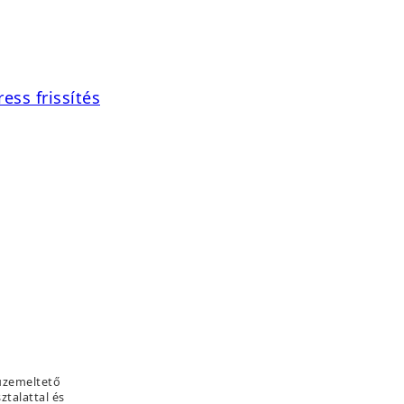
ess frissítés
üzemeltető
ztalattal és