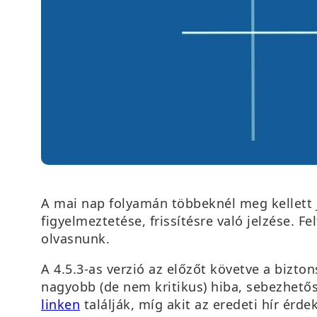
A mai nap folyamán többeknél meg kellett
figyelmeztetése, frissítésre való jelzése. F
olvasnunk.
A 4.5.3-as verzió az előzőt követve a bizt
nagyobb (de nem kritikus) hiba, sebezhetősé
linken
találják, míg akit az eredeti hír érdeke