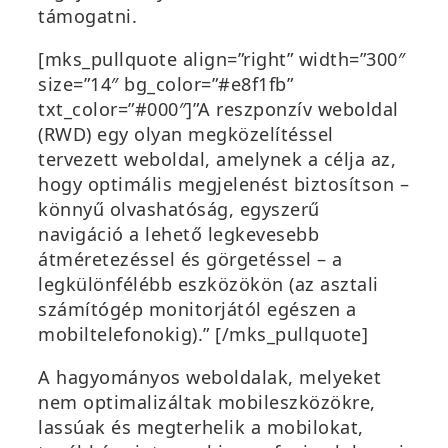
támogatni.
[mks_pullquote align=”right” width=”300″
size=”14″ bg_color=”#e8f1fb”
txt_color=”#000″]”A reszponzív weboldal
(RWD) egy olyan megközelítéssel
tervezett weboldal, amelynek a célja az,
hogy optimális megjelenést biztosítson –
könnyű olvashatóság, egyszerű
navigáció a lehető legkevesebb
átméretezéssel és görgetéssel – a
legkülönfélébb eszközökön (az asztali
számítógép monitorjától egészen a
mobiltelefonokig).” [/mks_pullquote]
A hagyományos weboldalak, melyeket
nem optimalizáltak mobileszközökre,
lassúak és megterhelik a mobilokat,