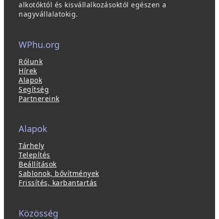
alkotóktól és kisvállalkozásoktól egészen a
nagyvállalatokig.
WPhu.org
Rólunk
Hírek
Alapok
Segítség
Partnereink
Alapok
Tárhely
Telepítés
Beállítások
Sablonok, bővítmények
Frissítés, karbantartás
Közösség