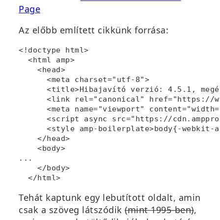
Page
Az előbb említett cikkünk forrása:
<!doctype html>

  <html amp>

    <head>

      <meta charset="utf-8">

      <title>Hibajavító verzió: 4.5.1, megé
      <link rel="canonical" href="https://w
      <meta name="viewport" content="width=
      <script async src="https://cdn.amppro
<style 
amp-boilerplate
>
body{-webkit-a
    </head>

    <body>

...

    </body>

  </html>
Tehát kaptunk egy lebutított oldalt, amin
csak a szöveg látszódik
(mint 1995-ben)
,