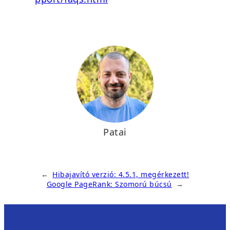
Patai
←
Hibajavító verzió: 4.5.1, megérkezett!
Google PageRank: Szomorú búcsú
→