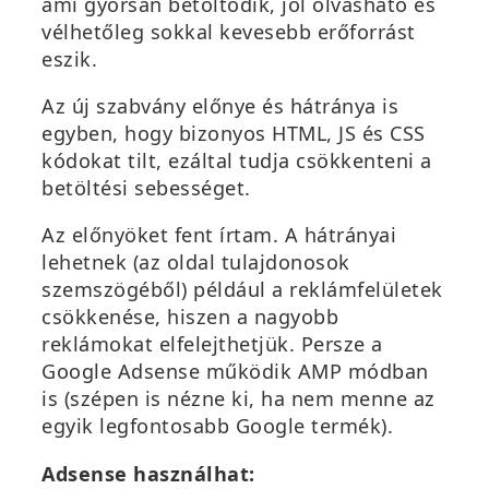
ami gyorsan betöltődik, jól olvasható és
vélhetőleg sokkal kevesebb erőforrást
eszik.
Az új szabvány előnye és hátránya is
egyben, hogy bizonyos HTML, JS és CSS
kódokat tilt, ezáltal tudja csökkenteni a
betöltési sebességet.
Az előnyöket fent írtam. A hátrányai
lehetnek (az oldal tulajdonosok
szemszögéből) például a reklámfelületek
csökkenése, hiszen a nagyobb
reklámokat elfelejthetjük. Persze a
Google Adsense működik AMP módban
is (szépen is nézne ki, ha nem menne az
egyik legfontosabb Google termék).
Adsense használhat: