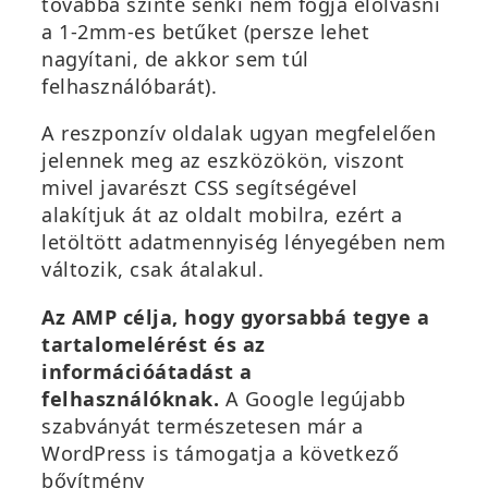
továbbá szinte senki nem fogja elolvasni
a 1-2mm-es betűket (persze lehet
nagyítani, de akkor sem túl
felhasználóbarát).
A reszponzív oldalak ugyan megfelelően
jelennek meg az eszközökön, viszont
mivel javarészt CSS segítségével
alakítjuk át az oldalt mobilra, ezért a
letöltött adatmennyiség lényegében nem
változik, csak átalakul.
Az AMP célja, hogy gyorsabbá tegye a
tartalomelérést és az
információátadást a
felhasználóknak.
A Google legújabb
szabványát természetesen már a
WordPress is támogatja a következő
bővítmény