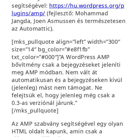
segítségével:
https://hu.wordpress.org/p
lugins/amp/
(fejlesztő: Mohammad
Jangda, Joen Asmussen és természetesen
az Automattic).
[mks_pullquote align=”left” width=”300″
size=”14″ bg_color=”#e8f1fb”
txt_color=”#000″]”A WordPress AMP
bővítmény csak a bejegyzéseket jeleníti
meg AMP módban. Nem vált át
automatikusan és a bejegyzéseken kívül
(jelenleg) mást nem támogat. Ne
felejtsük el, hogy jelenleg még csak a
0.3-as verziónál járunk.”
[/mks_pullquote]
Az AMP szabvány segítségével egy olyan
HTML oldalt kapunk, amin csak a