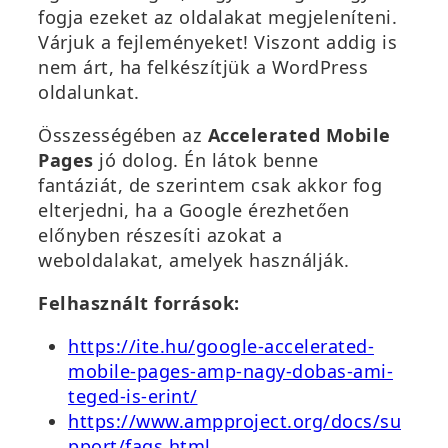
fogja ezeket az oldalakat megjeleníteni.
Várjuk a fejleményeket! Viszont addig is
nem árt, ha felkészítjük a WordPress
oldalunkat.
Összességében az
Accelerated Mobile
Pages
jó dolog. Én látok benne
fantáziát, de szerintem csak akkor fog
elterjedni, ha a Google érezhetően
előnyben részesíti azokat a
weboldalakat, amelyek használják.
Felhasznált források:
https://ite.hu/google-accelerated-
mobile-pages-amp-nagy-dobas-ami-
teged-is-erint/
https://www.ampproject.org/docs/su
pport/faqs.html