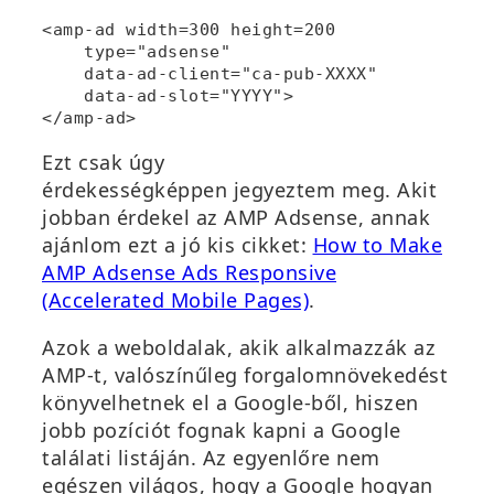
<amp-ad width=300 height=200

    type="adsense"

    data-ad-client="ca-pub-XXXX"

    data-ad-slot="YYYY">

</amp-ad>
Ezt csak úgy
érdekességképpen jegyeztem meg. Akit
jobban érdekel az AMP Adsense, annak
ajánlom ezt a jó kis cikket:
How to Make
AMP Adsense Ads Responsive
(Accelerated Mobile Pages)
.
Azok a weboldalak, akik alkalmazzák az
AMP-t, valószínűleg forgalomnövekedést
könyvelhetnek el a Google-ből, hiszen
jobb pozíciót fognak kapni a Google
találati listáján. Az egyenlőre nem
egészen világos, hogy a Google hogyan