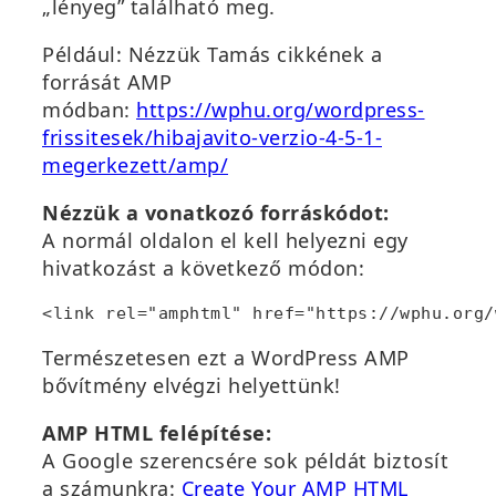
„lényeg” található meg.
Például: Nézzük Tamás cikkének a
forrását AMP
módban:
https://wphu.org/wordpress-
frissitesek/hibajavito-verzio-4-5-1-
megerkezett/amp/
Nézzük a vonatkozó forráskódot:
A normál oldalon el kell helyezni egy
hivatkozást a következő módon:
<link rel="amphtml" href="https://wphu.org/
Természetesen ezt a WordPress AMP
bővítmény elvégzi helyettünk!
AMP HTML felépítése:
A Google szerencsére sok példát biztosít
a számunkra:
Create Your AMP HTML