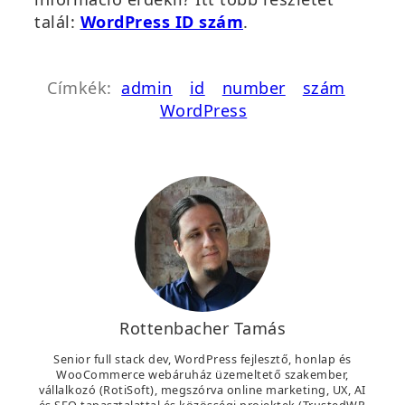
talál:
WordPress ID szám
.
Címkék:
admin
id
number
szám
WordPress
Rottenbacher Tamás
Senior full stack dev, WordPress fejlesztő, honlap és
WooCommerce webáruház üzemeltető szakember,
vállalkozó (RotiSoft), megszórva online marketing, UX, AI
és SEO tapasztalattal és közösségi projektek (TrustedWP,