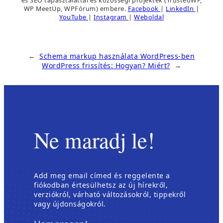
WP MeetUp, WPFórum) embere.
Facebook
|
LinkedIn
|
YouTube
|
Instagram
|
Weboldal
←
Schema markup használata WordPress-ben
WordPress frissítés: Hogyan? Miért?
→
Ne maradj le!
Add meg email címed és reggelente a
fiókodban értesülhetsz az új hírekről,
verziókról, várható változásokról, tippekről
vagy újdonságokról.