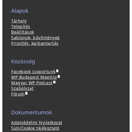
Alapok
Tárhely
Telepítés
Beállítások
Sablonok, bővítmények
Frissítés, karbantartás
Közösség
(
Facebook csoportunk
ú
(
WP Budapest MeetUp
(
j
ú
Magyar WP Podcast
ú
a
j
Szabályzat
(
j
b
a
Fórum
ú
a
l
b
j
b
a
l
a
l
k
a
Dokumentumok
b
a
b
k
l
k
a
b
Adatvédelmi Nyilatkozat
a
b
n
a
Süti/Cookie tájékoztató