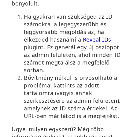
bonyolult.
Ha gyakran van szükséged az ID
számokra, a legegyszerűbb és
leggyorsabb megoldás az, ha
elkezded használni a
Reveal IDs
plugint. Ez generál egy új oszlopot
az admin felületen, ahol minden ID
számot megtalálsz a megfelelő
sorban.
Bővítmény nélkül is orvosolható a
probléma: kattints az adott
tartalomra (vagyis annak
szerkesztésére az admin felületen),
amelynek az ID száma érdekel. Az
URL-ben már látod is a megfejtést.
Ugye, milyen egyszerű? Még több
információ érdekli? Itt több részletet