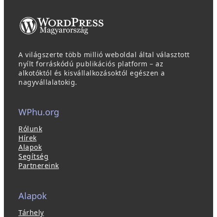
A világszerte több millió weboldal által választott
nyílt forráskódú publikációs platform – az
alkotóktól és kisvállalkozásoktól egészen a
nagyvállalatokig.
WPhu.org
Rólunk
Hírek
Alapok
Segítség
Partnereink
Alapok
Tárhely