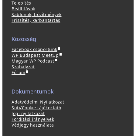
Telepítés
Beállítások
Sablonok, bővítmények
Frissítés, karbantartás
Közösség
(
Facebook csoportunk
ú
(
WP Budapest MeetUp
(
j
ú
Magyar WP Podcast
ú
a
j
Szabályzat
(
j
b
a
Fórum
ú
a
l
b
j
b
a
l
a
l
k
a
Dokumentumok
b
a
b
k
l
k
a
b
Adatvédelmi Nyilatkozat
a
b
n
a
Süti/Cookie tájékoztató
k
a
n
n
Jogi nyilatkozat
b
n
y
n
Fordítási irányelvek
a
n
í
y
Védjegy használata
n
y
l
í
n
í
i
l