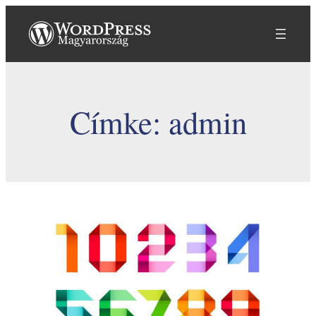
Ugrás
a
tartalomhoz
Címke:
admin