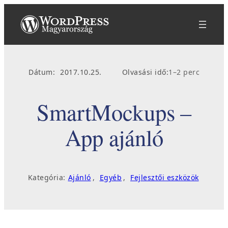
Ugrás
a
tartalomhoz
Dátum:
2017.10.25.
Olvasási idő:
1–2 perc
SmartMockups –
App ajánló
Kategória:
Ajánló
, 
Egyéb
, 
Fejlesztői eszközök