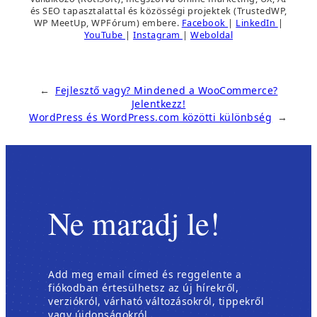
és SEO tapasztalattal és közösségi projektek (TrustedWP,
WP MeetUp, WPFórum) embere.
Facebook
|
LinkedIn
|
YouTube
|
Instagram
|
Weboldal
←
Fejlesztő vagy? Mindened a WooCommerce?
Jelentkezz!
WordPress és WordPress.com közötti különbség
→
Ne maradj le!
Add meg email címed és reggelente a
fiókodban értesülhetsz az új hírekről,
verziókról, várható változásokról, tippekről
vagy újdonságokról.