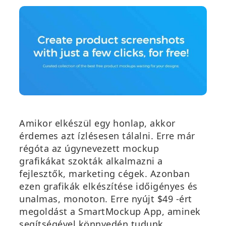
Amikor elkészül egy honlap, akkor
érdemes azt ízlésesen tálalni. Erre már
régóta az úgynevezett mockup
grafikákat szokták alkalmazni a
fejlesztők, marketing cégek. Azonban
ezen grafikák elkészítése időigényes és
unalmas, monoton. Erre nyújt $49 -ért
megoldást a SmartMockup App, aminek
segítségével könnyedén tudunk