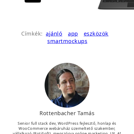
Címkék:
ajánló
app
eszközök
smartmockups
Rottenbacher Tamás
Senior full stack dev, WordPress fejlesztő, honlap és
WooCommerce webáruház üzemeltető szakember,
vállalkozó (RotiSoft), megszórva online marketing, UX, AI