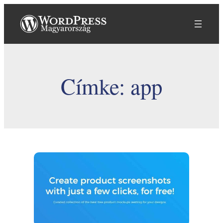
Ugrás
a
tartalomhoz
Címke:
app