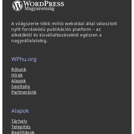
A világszerte több millió weboldal által választott
nyílt forráskódú publikációs platform – az
alkotóktól és kisvállalkozásoktól egészen a
nagyvállalatokig.
WPhu.org
Rólunk
Hírek
Alapok
Segítség
Partnereink
Alapok
Tárhely
Telepítés
Beállítások