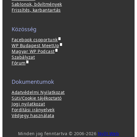
Sablonok, bővítmények
Frissítés, karbantartás
Közösség
(
Facebook csoportunk
ú
(
WP Budapest MeetUp
(
j
ú
Magyar WP Podcast
ú
a
j
Szabályzat
(
j
b
a
Fórum
ú
a
l
b
j
b
a
l
a
l
k
a
Dokumentumok
b
a
b
k
l
k
a
b
Adatvédelmi Nyilatkozat
a
b
n
a
Süti/Cookie tájékoztató
k
a
n
n
Jogi nyilatkozat
b
n
y
n
Fordítási irányelvek
a
n
í
y
Védjegy használata
n
y
l
í
n
í
i
l
y
l
k
i
Minden jog fenntartva © 2006-2026
Nyílt Web