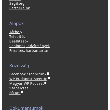
Segítség
Partnereink
Alapok
Tárhely
Telepítés
Beállítások
Sablonok, bővítmények
Frissítés, karbantartás
Közösség
(
Facebook csoportunk
ú
(
WP Budapest MeetUp
(
j
ú
Magyar WP Podcast
ú
a
j
Szabályzat
(
j
b
a
Fórum
ú
a
l
b
j
b
a
l
a
l
k
a
Dokumentumok