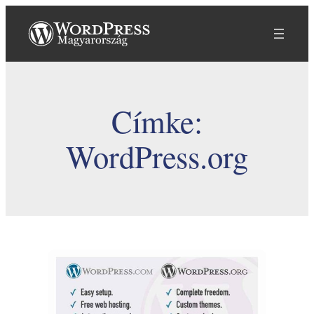
Ugrás
a
tartalomhoz
Címke:
WordPress.org