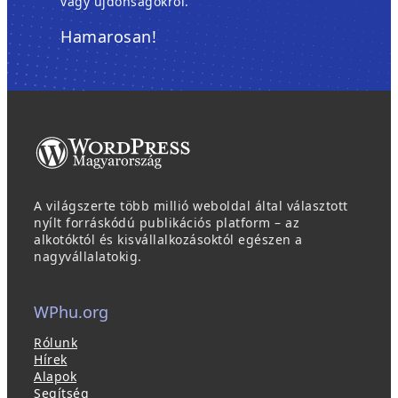
vagy újdonságokról.
Hamarosan!
A világszerte több millió weboldal által választott
nyílt forráskódú publikációs platform – az
alkotóktól és kisvállalkozásoktól egészen a
nagyvállalatokig.
WPhu.org
Rólunk
Hírek
Alapok
Segítség