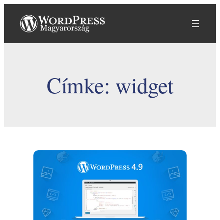
Ugrás
a
tartalomhoz
Címke:
widget