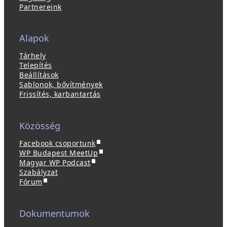
Partnereink
Alapok
Tárhely
Telepítés
Beállítások
Sablonok, bővítmények
Frissítés, karbantartás
Közösség
(
Facebook csoportunk
ú
(
WP Budapest MeetUp
(
j
ú
Magyar WP Podcast
ú
a
j
Szabályzat
(
j
b
a
Fórum
ú
a
l
b
j
b
a
l
a
l
k
a
Dokumentumok
b
a
b
k