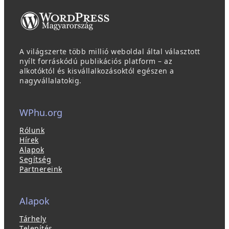
A világszerte több millió weboldal által választott
nyílt forráskódú publikációs platform – az
alkotóktól és kisvállalkozásoktól egészen a
nagyvállalatokig.
WPhu.org
Rólunk
Hírek
Alapok
Segítség
Partnereink
Alapok
Tárhely
Telepítés