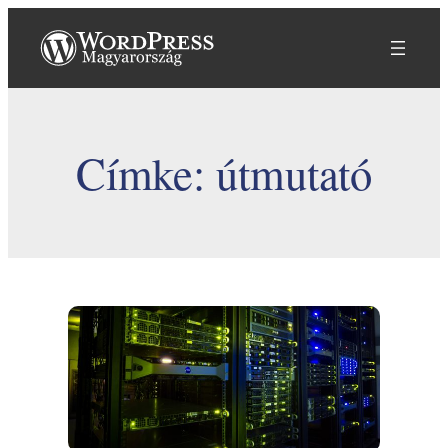
Ugrás
a
tartalomhoz
Címke:
útmutató