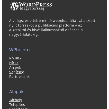
A világszerte több millió weboldal által választott
nyílt forráskódú publikációs platform – az
alkotóktól és kisvállalkozásoktól egészen a
nagyvállalatokig.
WPhu.org
Rólunk
Hírek
Alapok
Segítség
Partnereink
Alapok
Tárhely
Telepítés