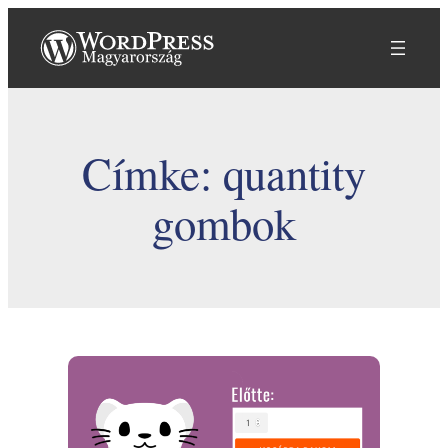
Ugrás
a
tartalomhoz
Címke:
quantity
gombok