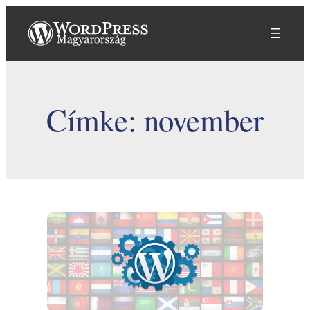
Ugrás
a
tartalomhoz
Címke:
november