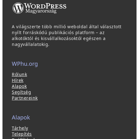
A világszerte több millió weboldal által választott
nyílt forráskódú publikációs platform – az
alkotóktól és kisvállalkozásoktól egészen a
nagyvállalatokig.
WPhu.org
Rólunk
Hírek
Alapok
Segítség
Partnereink
Alapok
Tárhely
Telepítés