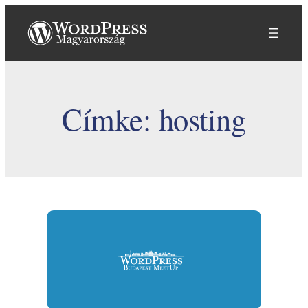
Ugrás
a
tartalomhoz
Címke:
hosting