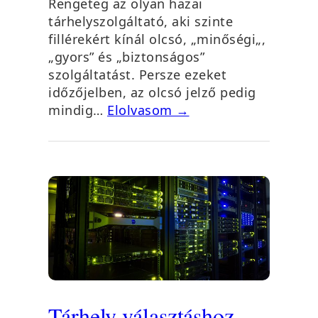
Rengeteg az olyan hazai
tárhelyszolgáltató, aki szinte
fillérekért kínál olcsó, „minőségi„,
„gyors” és „biztonságos”
szolgáltatást. Persze ezeket
időzőjelben, az olcsó jelző pedig
mindig…
Elolvasom →
Tárhely választáshoz