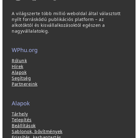
A világszerte több millió weboldal által választott
nyílt forráskódú publikációs platform – az
alkotóktól és kisvállalkozásoktól egészen a
nagyvállalatokig.
WPhu.org
Rólunk
Hírek
Alapok
Segítség
Partnereink
Alapok
Tárhely
Telepítés
Beállítások
Sablonok, bővítmények
Frissítés, karbantartás