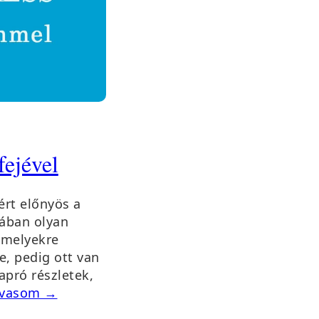
fejével
ért előnyös a
sában olyan
, melyekre
, pedig ott van
apró részletek,
lvasom →