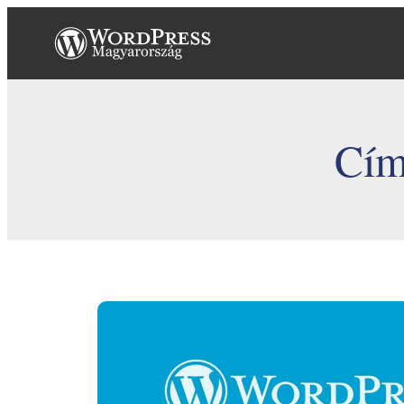
Ugrás
a
tartalomhoz
Cím