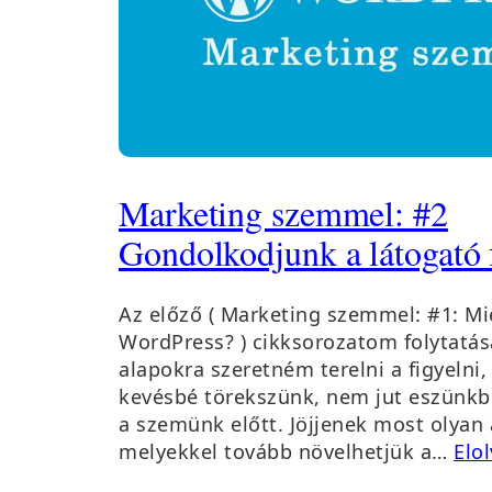
Marketing szemmel: #2
Gondolkodjunk a látogató 
Az előző ( Marketing szemmel: #1: Mi
WordPress? ) cikksorozatom folytatá
alapokra szeretném terelni a figyelni
kevésbé törekszünk, nem jut eszünkbe
a szemünk előtt. Jöjjenek most olyan 
melyekkel tovább növelhetjük a…
Elo