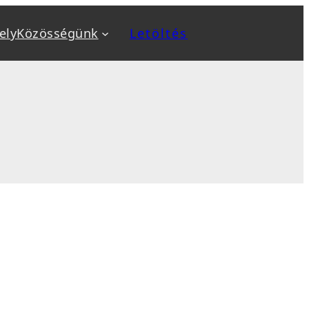
ely
Közösségünk
Letöltés
a
Kiemeltek
v
Biztonság növelése
ok
Biztonsági mentés, backup
, sablon telepítés
Optimalizálás: SEO, AEO, GEO
 karbantartás
Sebesség optimalizálás
sés
WooCommerce webáruház
tanfolyamok