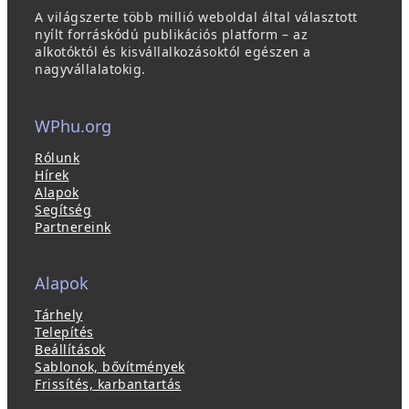
A világszerte több millió weboldal által választott
nyílt forráskódú publikációs platform – az
alkotóktól és kisvállalkozásoktól egészen a
nagyvállalatokig.
WPhu.org
Rólunk
Hírek
Alapok
Segítség
Partnereink
Alapok
Tárhely
Telepítés
Beállítások
Sablonok, bővítmények
Frissítés, karbantartás