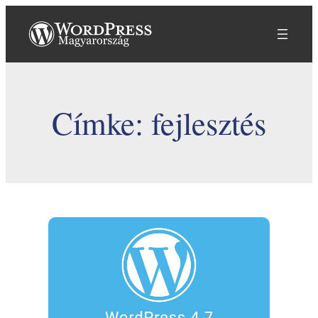
Ugrás
a
tartalomhoz
Címke:
fejlesztés