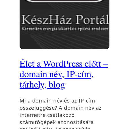
Élet a WordPress előtt –
domain név, IP-cím,
tárhely, blog
Mi a domain név és az IP-cím
összefüggése? A domain név az
internetre csatlakozó
számítógépek azonosítására