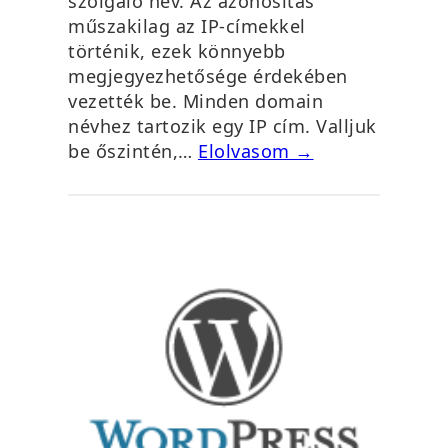
szolgáló név. Az azonosítás
műszakilag az IP-címekkel
történik, ezek könnyebb
megjegyezhetősége érdekében
vezették be. Minden domain
névhez tartozik egy IP cím. Valljuk
be őszintén,…
Elolvasom →