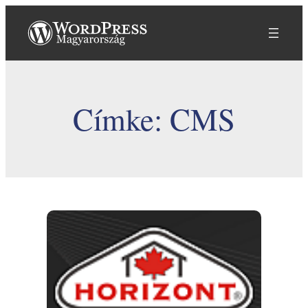
Ugrás
a
tartalomhoz
Címke:
CMS