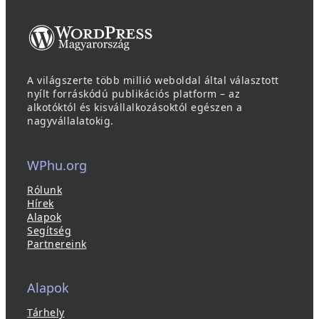
A világszerte több millió weboldal által választott
nyílt forráskódú publikációs platform – az
alkotóktól és kisvállalkozásoktól egészen a
nagyvállalatokig.
WPhu.org
Rólunk
Hírek
Alapok
Segítség
Partnereink
Alapok
Tárhely