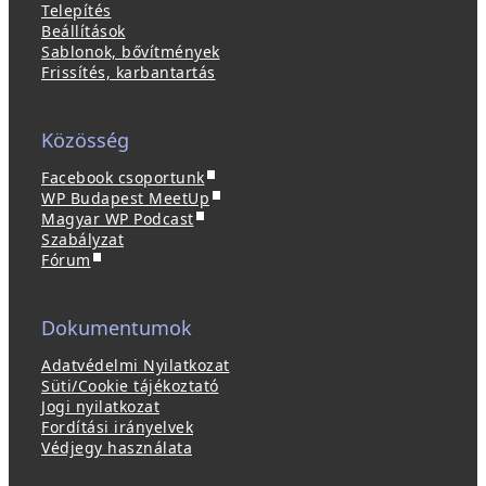
Telepítés
Beállítások
Sablonok, bővítmények
Frissítés, karbantartás
Közösség
(
Facebook csoportunk
ú
(
WP Budapest MeetUp
(
j
ú
Magyar WP Podcast
ú
a
j
Szabályzat
(
j
b
a
Fórum
ú
a
l
b
j
b
a
l
a
l
k
a
Dokumentumok
b
a
b
k
l
k
a
b
Adatvédelmi Nyilatkozat
a
b
n
a
Süti/Cookie tájékoztató
k
a
n
n
Jogi nyilatkozat
b
n
y
n
Fordítási irányelvek
a
n
í
y
Védjegy használata
n
y
l
í
n
í
i
l