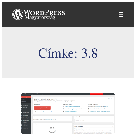
Ugrás
a
tartalomhoz
Címke:
3.8