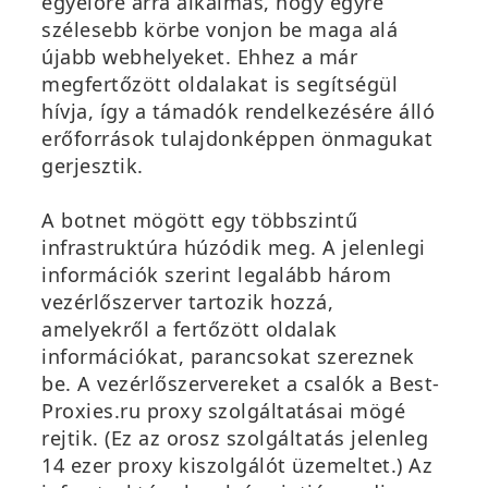
egyelőre arra alkalmas, hogy egyre
szélesebb körbe vonjon be maga alá
újabb webhelyeket. Ehhez a már
megfertőzött oldalakat is segítségül
hívja, így a támadók rendelkezésére álló
erőforrások tulajdonképpen önmagukat
gerjesztik.
A botnet mögött egy többszintű
infrastruktúra húzódik meg. A jelenlegi
információk szerint legalább három
vezérlőszerver tartozik hozzá,
amelyekről a fertőzött oldalak
információkat, parancsokat szereznek
be. A vezérlőszervereket a csalók a Best-
Proxies.ru proxy szolgáltatásai mögé
rejtik. (Ez az orosz szolgáltatás jelenleg
14 ezer proxy kiszolgálót üzemeltet.) Az