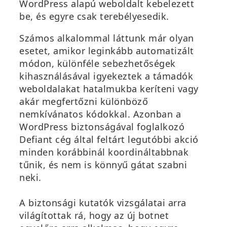
WordPress alapú weboldalt kebelezett
be, és egyre csak terebélyesedik.
Számos alkalommal láttunk már olyan
esetet, amikor leginkább automatizált
módon, különféle sebezhetőségek
kihasználásával igyekeztek a támadók
weboldalakat hatalmukba keríteni vagy
akár megfertőzni különböző
nemkívánatos kódokkal. Azonban a
WordPress biztonságával foglalkozó
Defiant cég által feltárt legutóbbi akció
minden korábbinál koordináltabbnak
tűnik, és nem is könnyű gátat szabni
neki.
A biztonsági kutatók vizsgálatai arra
világítottak rá, hogy az új botnet