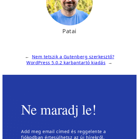
Patai
←
Nem tetszik a Gutenberg szerkesztő?
WordPress 5.0.2 karbantartó kiadás
→
Ne maradj le!
Add meg email címed és reggelente a
fiókodban értesülhetsz az új hírekről,