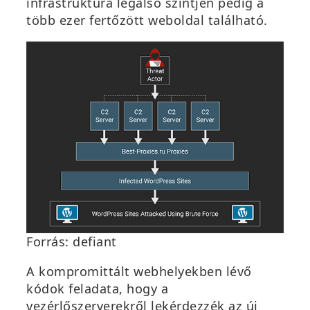
infrastruktúra legalsó szintjén pedig a
több ezer fertőzött weboldal található.
Forrás: defiant
A kompromittált webhelyekben lévő
kódok feladata, hogy a
vezérlőszerverekről lekérdezzék az új