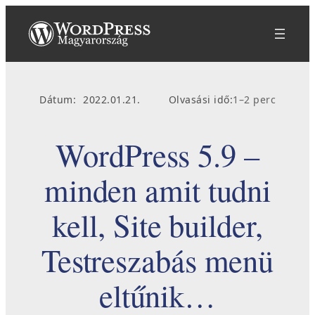
Ugrás
a
tartalomhoz
Dátum:
2022.01.21.
Olvasási idő:
1–2 perc
WordPress 5.9 –
minden amit tudni
kell, Site builder,
Testreszabás menü
eltűnik…