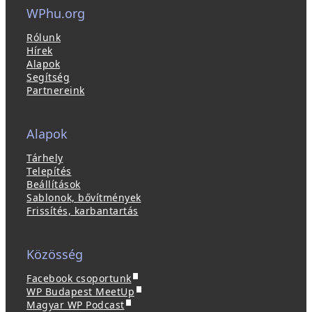
WPhu.org
Rólunk
Hírek
Alapok
Segítség
Partnereink
Alapok
Tárhely
Telepítés
Beállítások
Sablonok, bővítmények
Frissítés, karbantartás
Közösség
(
Facebook csoportunk
ú
(
WP Budapest MeetUp
(
j
ú
Magyar WP Podcast