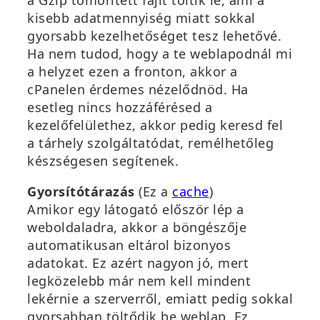
a Gzip tömörített fájlt töltik le, ami a
a
kisebb adatmennyiség miatt sokkal
n
gyorsabb kezelhetőséget tesz lehetővé.
n
Ha nem tudod, hogy a te weblapodnál mi
y
a helyzet ezen a fronton, akkor a
í
cPanelen érdemes nézelődnöd. Ha
l
esetleg nincs hozzáférésed a
i
kezelőfelülethez, akkor pedig keresd fel
k
a tárhely szolgáltatódat, remélhetőleg
m
készségesen segítenek.
e
g
(
Gyorsítótárazás
(Ez a
cache
)
)
ú
Amikor egy látogató először lép a
j
weboldaladra, akkor a böngészője
a
automatikusan eltárol bizonyos
b
adatokat. Ez azért nagyon jó, mert
l
legközelebb már nem kell mindent
a
lekérnie a szerverről, emiatt pedig sokkal
k
gyorsabban töltődik be weblap. Ez