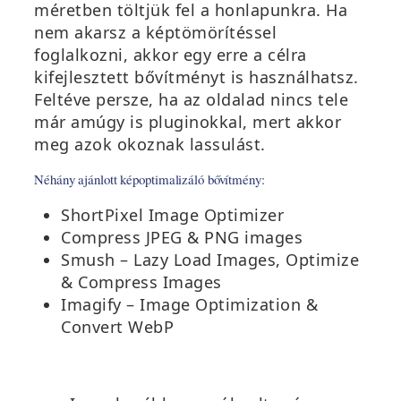
méretben töltjük fel a honlapunkra. Ha
i
nem akarsz a képtömörítéssel
k
foglalkozni, akkor egy erre a célra
m
kifejlesztett bővítményt is használhatsz.
e
Feltéve persze, ha az oldalad nincs tele
g
már amúgy is pluginokkal, mert akkor
)
meg azok okoznak lassulást.
Néhány ajánlott képoptimalizáló bővítmény:
ShortPixel Image Optimizer
Compress JPEG & PNG images
Smush – Lazy Load Images, Optimize
& Compress Images
Imagify – Image Optimization &
Convert WebP