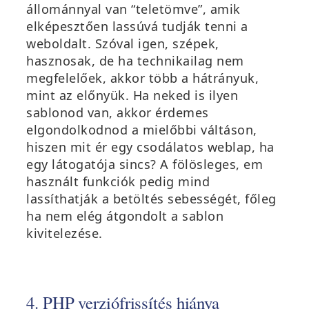
állománnyal van “teletömve”, amik
elképesztően lassúvá tudják tenni a
weboldalt. Szóval igen, szépek,
hasznosak, de ha technikailag nem
megfelelőek, akkor több a hátrányuk,
mint az előnyük. Ha neked is ilyen
sablonod van, akkor érdemes
elgondolkodnod a mielőbbi váltáson,
hiszen mit ér egy csodálatos weblap, ha
egy látogatója sincs? A fölösleges, em
használt funkciók pedig mind
lassíthatják a betöltés sebességét, főleg
ha nem elég átgondolt a sablon
kivitelezése.
4. PHP verziófrissítés hiánya