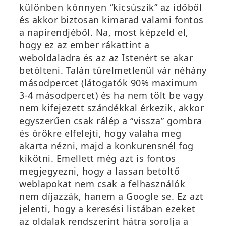
különben könnyen “kicsúszik” az időből
és akkor biztosan kimarad valami fontos
a napirendjéből. Na, most képzeld el,
hogy ez az ember rákattint a
weboldaladra és az az Istenért se akar
betölteni. Talán türelmetlenül vár néhány
másodpercet (látogatók 90% maximum
3-4 másodpercet) és ha nem tölt be vagy
nem kifejezett szándékkal érkezik, akkor
egyszerűen csak rálép a “vissza” gombra
és örökre elfelejti, hogy valaha meg
akarta nézni, majd a konkurensnél fog
kikötni. Emellett még azt is fontos
megjegyezni, hogy a lassan betöltő
weblapokat nem csak a felhasználók
nem díjazzák, hanem a Google se. Ez azt
jelenti, hogy a keresési listában ezeket
az oldalak rendszerint hátra sorolja a