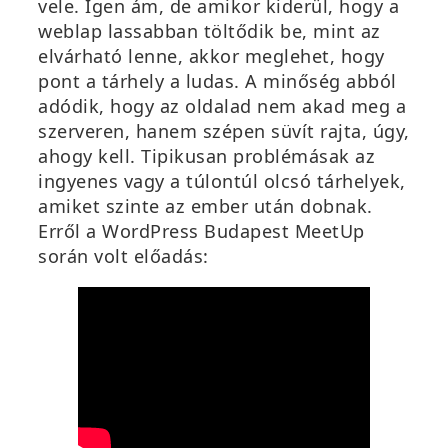
k
vele. Igen ám, de amikor kiderül, hogy a
m
weblap lassabban töltődik be, mint az
e
elvárható lenne, akkor meglehet, hogy
g
pont a tárhely a ludas. A minőség abból
)
adódik, hogy az oldalad nem akad meg a
szerveren, hanem szépen süvít rajta, úgy,
ahogy kell. Tipikusan problémásak az
ingyenes vagy a túlontúl olcsó tárhelyek,
amiket szinte az ember után dobnak.
Erről a WordPress Budapest MeetUp
során volt előadás: