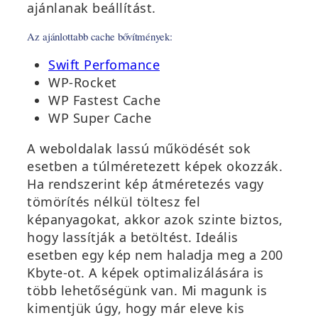
ajánlanak beállítást.
Az ajánlottabb cache bővítmények:
(
Swift Perfomance
ú
WP-Rocket
j
WP Fastest Cache
a
WP Super Cache
b
A weboldalak lassú működését sok
l
esetben a túlméretezett képek okozzák.
a
Ha rendszerint kép átméretezés vagy
k
tömörítés nélkül töltesz fel
b
képanyagokat, akkor azok szinte biztos,
a
hogy lassítják a betöltést. Ideális
n
esetben egy kép nem haladja meg a 200
n
Kbyte-ot. A képek optimalizálására is
y
több lehetőségünk van. Mi magunk is
í
kimentjük úgy, hogy már eleve kis
l