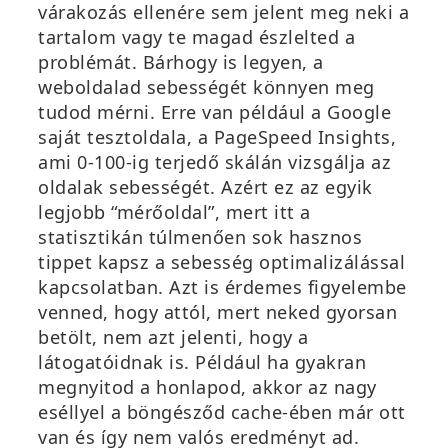
várakozás ellenére sem jelent meg neki a
tartalom vagy te magad észlelted a
problémát. Bárhogy is legyen, a
weboldalad sebességét könnyen meg
tudod mérni. Erre van például a Google
saját tesztoldala, a PageSpeed Insights,
ami 0-100-ig terjedő skálán vizsgálja az
oldalak sebességét. Azért ez az egyik
legjobb “mérőoldal”, mert itt a
statisztikán túlmenően sok hasznos
tippet kapsz a
sebesség optimalizálással
kapcsolatban. Azt is érdemes figyelembe
venned, hogy attól, mert neked gyorsan
betölt, nem azt jelenti, hogy a
látogatóidnak is. Például ha gyakran
megnyitod a honlapod, akkor az nagy
eséllyel a böngésződ cache-ében már ott
van és így nem valós eredményt ad.