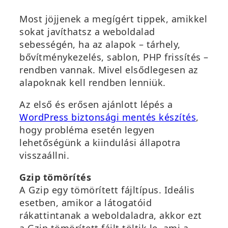
Most jöjjenek a megígért tippek, amikkel
sokat javíthatsz a weboldalad
sebességén, ha az alapok – tárhely,
bővítménykezelés, sablon, PHP frissítés –
rendben vannak. Mivel elsődlegesen az
alapoknak kell rendben lenniük.
Az első és erősen ajánlott lépés a
(
WordPress biztonsági mentés készítés
,
ú
hogy probléma esetén legyen
j
lehetőségünk a kiindulási állapotra
a
visszaállni.
b
Gzip tömörítés
l
A Gzip egy tömörített fájltípus. Ideális
a
esetben, amikor a látogatóid
k
rákattintanak a weboldaladra, akkor ezt
b