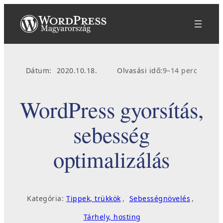
Ugrás
a
tartalomhoz
Dátum:
2020.10.18.
Olvasási idő:
9–14 perc
WordPress gyorsítás,
sebesség
optimalizálás
Kategória:
Tippek, trükkök
, 
Sebességnövelés
, 
Tárhely, hosting