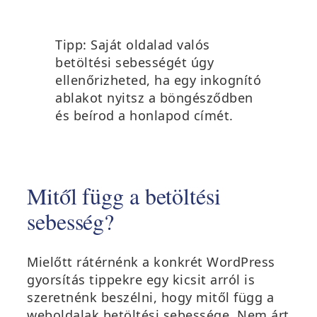
Tipp: Saját oldalad valós
betöltési sebességét úgy
ellenőrizheted, ha egy inkognító
ablakot nyitsz a böngésződben
és beírod a honlapod címét.
Mitől függ a betöltési
sebesség?
Mielőtt rátérnénk a konkrét
WordPress
gyorsítás
tippekre egy kicsit arról is
szeretnénk beszélni, hogy mitől függ a
weboldalak betöltési sebessége. Nem árt