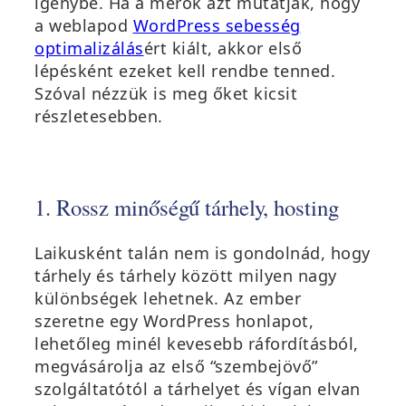
igénybe. Ha a mérők azt mutatják, hogy
a weblapod
WordPress sebesség
(
optimalizálás
ért
kiált, akkor első
ú
lépésként ezeket kell rendbe tenned.
j
Szóval nézzük is meg őket kicsit
a
részletesebben.
b
l
a
1. Rossz minőségű tárhely, hosting
k
b
a
Laikusként talán nem is gondolnád, hogy
n
tárhely és tárhely között milyen nagy
n
különbségek lehetnek. Az ember
y
szeretne egy WordPress honlapot,
í
lehetőleg minél kevesebb ráfordításból,
l
megvásárolja az első “szembejövő”
i
szolgáltatótól a tárhelyet és vígan elvan