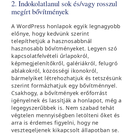
2. Indokolatlanul sok és/vagy rosszul
megírt bővítmények
A WordPress honlapok egyik legnagyobb
előnye, hogy kedvünk szerint
telepíthetjük a hasznosabbnál
hasznosabb bővítményeket. Legyen szó
kapcsolatfelvételi űrlapokról,
képmegjelenítőkről, galériákról, felugró
ablakokról, közösségi ikonokról,
bármelyiket létrehozhatjuk és tetszésünk
szerint formázhatjuk egy bővítménnyel.
Csakhogy, a bővítmények erőforrást
igényelnek és lassítják a honlapot, még a
legegyszerűbbek is. Nem szabad tehát
végtelen mennyiségben letölteni őket és
arra is érdemes figyelni, hogy ne
vesztegeljenek kikapcsolt állapotban se.