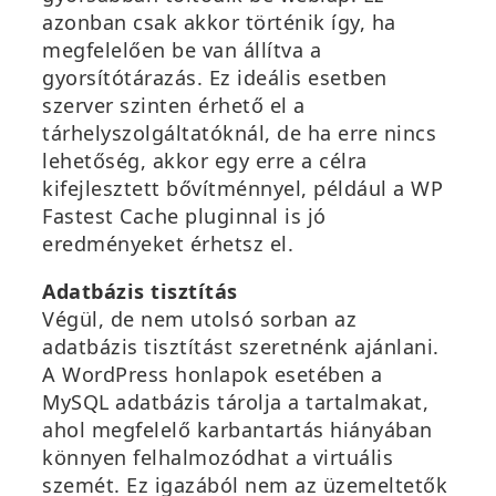
b
azonban csak akkor történik így, ha
a
megfelelően be van állítva a
n
gyorsítótárazás. Ez ideális esetben
n
szerver szinten érhető el a
y
tárhelyszolgáltatóknál, de ha erre nincs
í
lehetőség, akkor egy erre a célra
l
kifejlesztett bővítménnyel, például a WP
i
Fastest Cache pluginnal is jó
k
eredményeket érhetsz el.
m
Adatbázis tisztítás
e
Végül, de nem utolsó sorban az
g
adatbázis tisztítást szeretnénk ajánlani.
)
A WordPress honlapok esetében a
MySQL adatbázis tárolja a tartalmakat,
ahol megfelelő karbantartás hiányában
könnyen felhalmozódhat a virtuális
szemét. Ez igazából nem az üzemeltetők