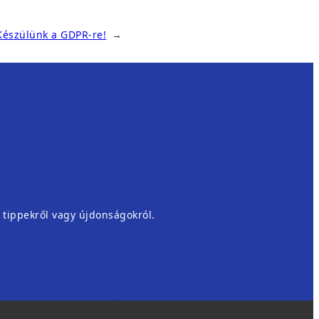
Készülünk a GDPR-re!
→
, tippekről vagy újdonságokról.