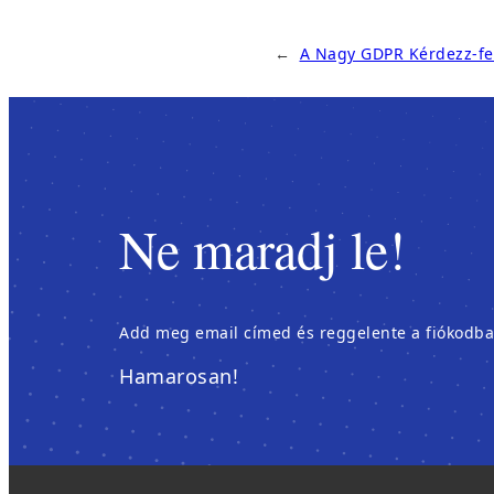
←
A Nagy GDPR Kérdezz-fe
Ne maradj le!
Add meg email címed és reggelente a fiókodban é
Hamarosan!