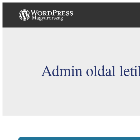
Ugrás
a
tartalomhoz
Admin oldal leti