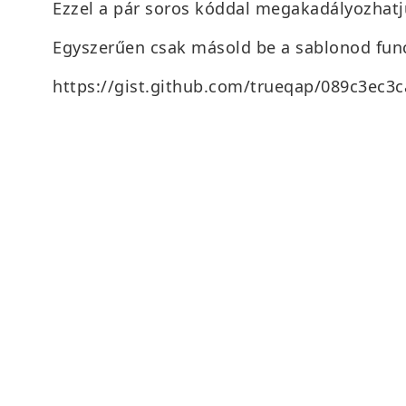
Ezzel a pár soros kóddal megakadályozhat
Egyszerűen csak másold be a sablonod func
https://gist.github.com/trueqap/089c3ec