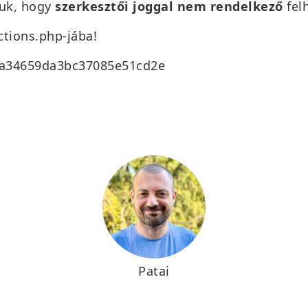
juk, hogy
szerkesztői
joggal nem rendelkező
fel
tions.php-jába!
3ca34659da3bc37085e51cd2e
Patai