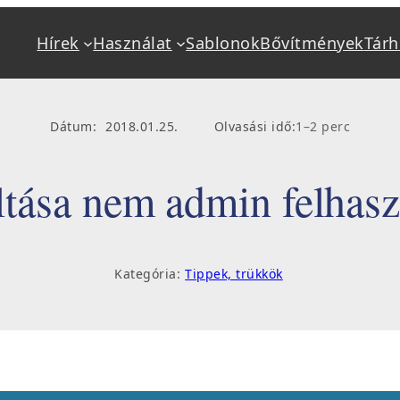
Hírek
Használat
Sablonok
Bővítmények
Tárh
Alapok
Használat
Mi a WordPress?
Kéziköny
Dátum:
2018.01.25.
Olvasási idő:
1–2 perc
Jellemzők
Beállítás
Követelmények
Bővítmény
ltása nem admin felhasz
Tárhely, hosting
Frissítés,
Telepítés
Hibakere
Kategória:
Tippek, trükkök
Sablonok, bővítmények
Oktatás, 
Fejlesztő keresés