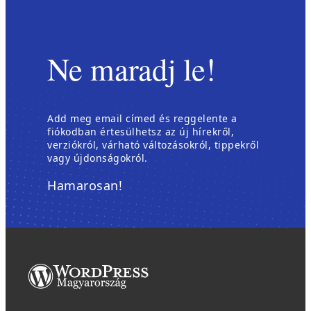
b
a
n
n
Ne maradj le!
y
í
l
Add meg email címed és reggelente a
i
fiókodban értesülhetsz az új hírekről,
k
verziókról, várható változásokról, tippekről
m
vagy újdonságokról.
e
Hamarosan!
g
)