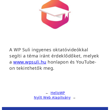
A WP Suli ingyenes oktatóvideókkal
segíti a téma iránt érdeklődőket, melyek
(
a
www.wpsuli.hu
honlapon és YouTube-
ú
on tekinthetők meg.
j
a
b
l
←
HelloWP
Nyílt Web Alapítvány
→
a
k