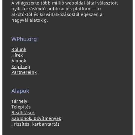
A világszerte több millió weboldal által választott
nyílt forráskódú publikációs platform – az
alkotóktól és kisvállalkozásoktól egészen a
nagyvállalatokig.
WPhu.org
Rólunk
Hírek
Alapok
Segítség
Partnereink
Alapok
Tárhely
Telepítés
Beállítások
Sablonok, bővítmények
Frissítés, karbantartás