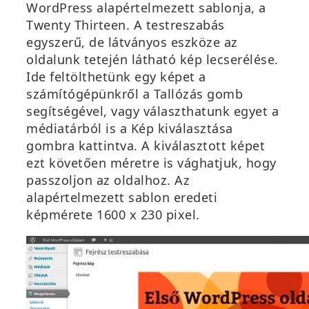
WordPress alapértelmezett sablonja, a
Twenty Thirteen
. A testreszabás
egyszerű, de látványos eszköze az
oldalunk tetején látható kép lecserélése.
Ide feltölthetünk egy képet a
számítógépünk
ről a
Tallózás
gomb
segítségével, vagy választhatunk egyet a
médiatárból is a
Kép kiválasztása
gombra kattintva. A kiválasztott képet
ezt követően méretre is vághatjuk, hogy
passzoljon az oldalhoz. Az
alapértelmezett sablon eredeti
képmérete 1600 x 230 pixel.