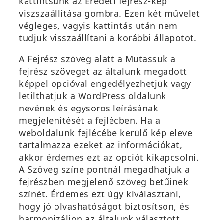
kattintsunk az
Eredeti fejrész-kép
viszszaállítása
gombra. Ezen két művelet
végleges, vagyis kattintás után nem
tudjuk visszaállítani a korábbi állapotot.
A
Fejrész szöveg
alatt a
Mutassuk a
fejrész szöveget az általunk megadott
képpel
opcióval engedélyezhetjük vagy
letilthatjuk a WordPress oldalunk
nevének és egysoros leírásának
megjelenítését a fejlécben. Ha a
weboldalunk fejlécébe kerülő kép eleve
tartalmazza ezeket az információkat,
akkor érdemes ezt az opciót kikapcsolni.
A
Szöveg színe
pontnál megadhatjuk a
fejrészben megjelenő szöveg betűinek
színét. Érdemes ezt úgy kiválasztani,
hogy jó olvashatóságot biztosítson, és
harmonizáljon az általunk választott