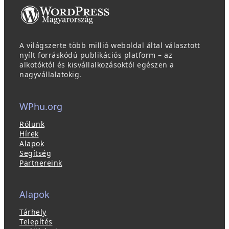
A világszerte több millió weboldal által választott
nyílt forráskódú publikációs platform – az
alkotóktól és kisvállalkozásoktól egészen a
nagyvállalatokig.
WPhu.org
Rólunk
Hírek
Alapok
Segítség
Partnereink
Alapok
Tárhely
Telepítés