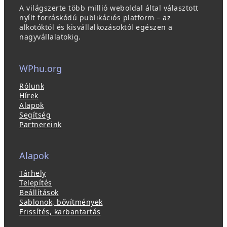
A világszerte több millió weboldal által választott
nyílt forráskódú publikációs platform – az
alkotóktól és kisvállalkozásoktól egészen a
nagyvállalatokig.
WPhu.org
Rólunk
Hírek
Alapok
Segítség
Partnereink
Alapok
Tárhely
Telepítés
Beállítások
Sablonok, bővítmények
Frissítés, karbantartás