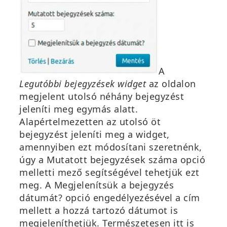
A
Legutóbbi bejegyzések widget
az olda
lon
megjelent utolsó néhány bejegyzést
jeleníti meg egymás alatt.
Alapértelmezetten az utolsó öt
bejegyzést jeleníti meg a widget,
amennyiben ezt módosítani szeretnénk,
úgy a
Mutatott bejegyzések száma
opció
melletti mező segítségével tehetjük ezt
meg. A
Meg
jelenítsük a bejegyzés
dátumát?
opció engedélyezésével a cím
mellett a hozzá tartozó dátumot is
megjeleníthetjük. Természetesen itt is