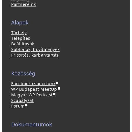
Partnereink
Alapok
Tárhely
Telepítés
Beállítások
Sablonok, bővítmények
Frissítés, karbantartás
Közösség
(
Facebook csoportunk
ú
(
WP Budapest MeetUp
(
j
ú
Magyar WP Podcast
ú
a
j
Szabályzat
(
j
b
a
Fórum
ú
a
l
b
j
b
a
l
a
l
k
a
Dokumentumok
b
a
b
k