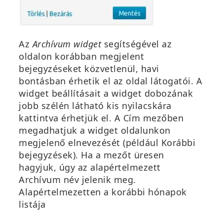
Az
Archívum widget
segítségével az
oldalon korábban megjelent
bejegyzéseket
közvetlenül, havi
bontásban érhetik el az oldal látogatói. A
widget beállításait a widget dobozának
jobb szélén látható kis nyilacs
kára
kattintva érhetjük el. A
Cím
mezőben
megadhatjuk a widget oldalunkon
megjelenő elnevezését (például
Korábbi
bejegy
zések
). Ha a mezőt üresen
hagyjuk, úgy az alapértelmezett
Archívum
név jelenik meg.
Alapértelmezetten a korábbi hónapok
listája