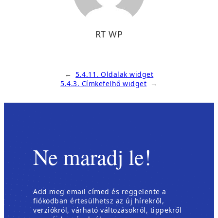
RT WP
←
5.4.11. Oldalak widget
5.4.3. Címkefelhő widget
→
Ne maradj le!
Add meg email címed és reggelente a
fiókodban értesülhetsz az új hírekről,
verziókról, várható változásokról, tippekről