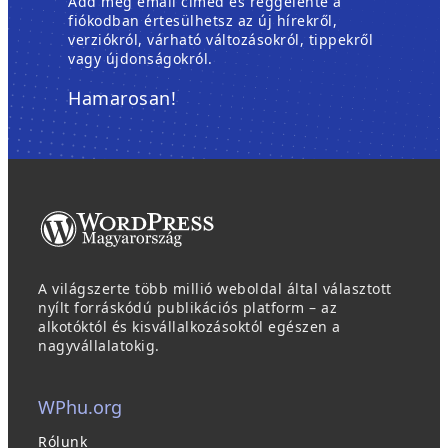
Add meg email címed és reggelente a
fiókodban értesülhetsz az új hírekről,
verziókról, várható változásokról, tippekről
vagy újdonságokról.
Hamarosan!
A világszerte több millió weboldal által választott
nyílt forráskódú publikációs platform – az
alkotóktól és kisvállalkozásoktól egészen a
nagyvállalatokig.
WPhu.org
Rólunk