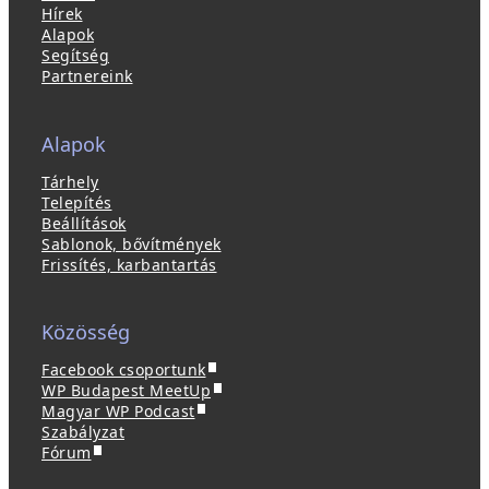
Hírek
Alapok
Segítség
Partnereink
Alapok
Tárhely
Telepítés
Beállítások
Sablonok, bővítmények
Frissítés, karbantartás
Közösség
(
Facebook csoportunk
ú
(
WP Budapest MeetUp
(
j
ú
Magyar WP Podcast
ú
a
j
Szabályzat
(
j
b
a
Fórum
ú
a
l
b