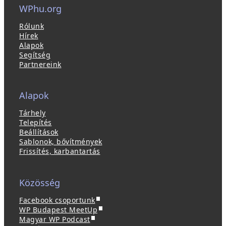
WPhu.org
Rólunk
Hírek
Alapok
Segítség
Partnereink
Alapok
Tárhely
Telepítés
Beállítások
Sablonok, bővítmények
Frissítés, karbantartás
Közösség
(
Facebook csoportunk
ú
(
WP Budapest MeetUp
(
j
ú
Magyar WP Podcast