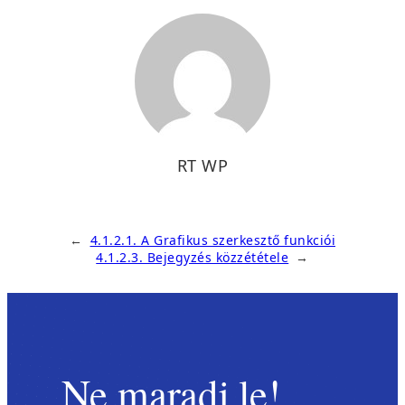
RT WP
←
4.1.2.1. A Grafikus szerkesztő funkciói
4.1.2.3. Bejegyzés közzététele
→
Ne maradj le!