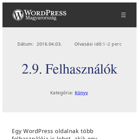
Ugrás
a
tartalomhoz
Dátum:
2016.04.03.
Olvasási idő:
1–2 perc
2.9. Felhasználók
Kategória:
Könyv
Egy WordPress oldalnak több
felhasználója is lehet, akik egy