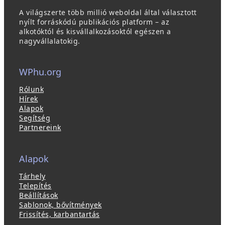
A világszerte több millió weboldal által választott
nyílt forráskódú publikációs platform – az
alkotóktól és kisvállalkozásoktól egészen a
nagyvállalatokig.
WPhu.org
Rólunk
Hírek
Alapok
Segítség
Partnereink
Alapok
Tárhely
Telepítés
Beállítások
Sablonok, bővítmények
Frissítés, karbantartás