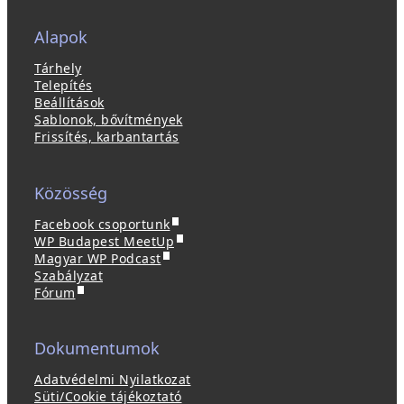
Alapok
Tárhely
Telepítés
Beállítások
Sablonok, bővítmények
Frissítés, karbantartás
Közösség
(
Facebook csoportunk
ú
(
WP Budapest MeetUp
(
j
ú
Magyar WP Podcast
ú
a
j
Szabályzat
(
j
b
a
Fórum
ú
a
l
b
j
b
a
l
a
l
k
a
Dokumentumok
b
a
b
k
l
k
a
b
Adatvédelmi Nyilatkozat
a
b
n
a
Süti/Cookie tájékoztató