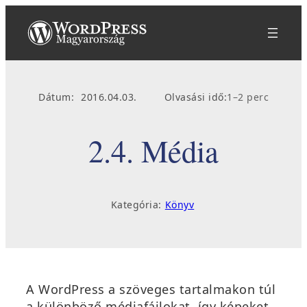
Ugrás
a
tartalomhoz
Dátum:
2016.04.03.
Olvasási idő:
1–2 perc
2.4. Média
Kategória:
Könyv
A WordPress a szöveges tartalmakon túl
a különböző médiafájlokat, így képeket,